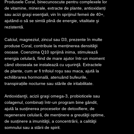
Produsele Coral, binecunoscute pentru complexele lor
de vitamine, minerale, extracte de plante, antioxidanți
sau acizi graşi esenţiali, vin în sprijinul femeii de 40+,
ajutând-o să se simtă plină de energie, vitalitate şi
rezistentă.
Calciul, magneziul, zincul sau D3, prezente în multe
produse Coral, contribuie la menținerea densităţii
osoase. Coenzima Q10 sprijină inima, stimulează
energia celulară, fiind de mare ajutor într-un moment
când oboseala se instalează cu uşurinţă. Extractele
de plante, cum ar fi trifoiul roşu sau maca, ajută la
echilibrarea hormonală, atenuând bufeurile,
transpirațiile nocturne sau stările de iritabilitate.
Antioxidanţii, acizii graşi omega-3, probioticele sau
colagenul, combinați într-un program bine gândit,
ajută la susținerea proceselor de detoxifiere, de
regenerare celulară, de menținere a greutăţii optime,
de susținere a imunităţii, a concentrării, a calităţii
somnului sau a stării de spirit.