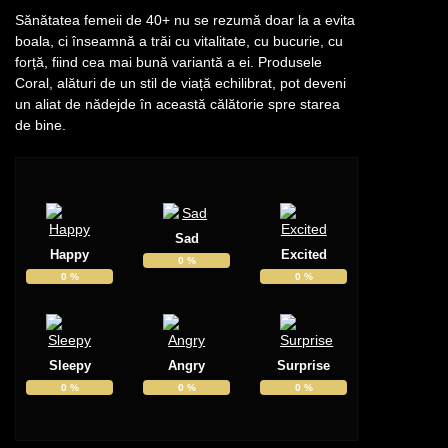
Sănătatea femeii de 40+ nu se rezumă doar la a evita
boala, ci înseamnă a trăi cu vitalitate, cu bucurie, cu
forță, fiind cea mai bună variantă a ei. Produsele
Coral, alături de un stil de viață echilibrat, pot deveni
un aliat de nădejde în această călătorie spre starea
de bine.
Sad
Happy
Excited
0
%
0
%
0
%
Sleepy
Angry
Surprise
0
%
0
%
0
%