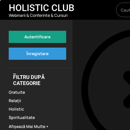
Skip
HOLISTIC CLUB
to
Webinarii & Conferinte & Cursuri
the
content
Autentificare
Înregistare
FILTRU DUPĂ
CATEGORIE
Gratuite
Relații
Holistic
Spiritualitate
Afișează Mai Multe +