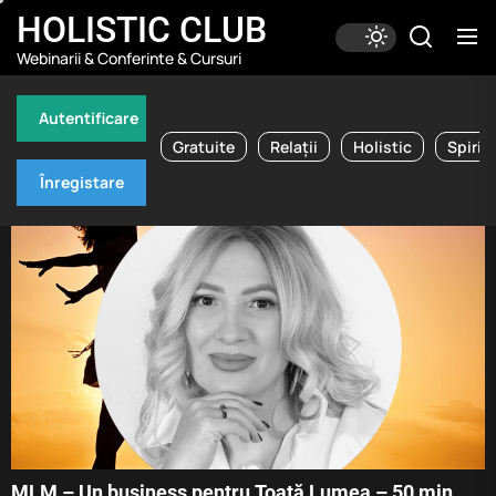
Skip
HOLISTIC CLUB
to
Webinarii & Conferinte & Cursuri
the
content
Autentificare
Gratuite
Relații
Holistic
Spirit
Înregistare
MLM – Un business pentru Toată Lumea – 50 min