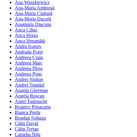
Ana Waszkiewicz
Ana-Maria Ambrosă
Ana-Maria Ciubară
Ana-Maria Ducuță
Anamaria Diaconu
Anca Ciliac
Anca Herea
Anca Hreamătă
Andra Ivanov
Andrada Popp
Andreea Craiu
Andreea Marc
Andreea Pleșa
Andreea Pons
Andrei Simion
Andrei Trandaf
Angela Gherman
Angela Roșcan
Aurel Tudorache
Beatrice Prisacariu
Bianca Preda
Bogdan Șoltuzu
Călin David
Călin Terțan
Camelia Nițu