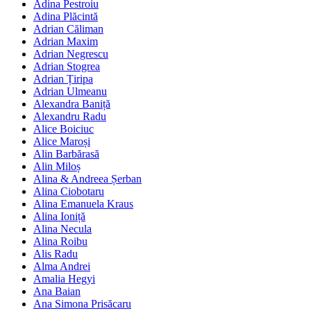
Adina Pestroiu
Adina Plăcintă
Adrian Căliman
Adrian Maxim
Adrian Negrescu
Adrian Stogrea
Adrian Țiripa
Adrian Ulmeanu
Alexandra Baniță
Alexandru Radu
Alice Boiciuc
Alice Maroși
Alin Barbărasă
Alin Miloș
Alina & Andreea Șerban
Alina Ciobotaru
Alina Emanuela Kraus
Alina Ioniță
Alina Necula
Alina Roibu
Alis Radu
Alma Andrei
Amalia Hegyi
Ana Baian
Ana Simona Prisăcaru