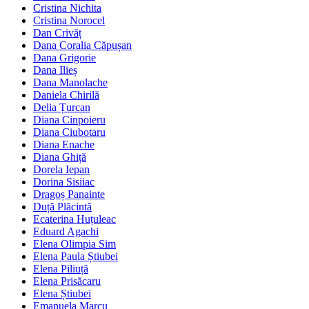
Cristina Nichita
Cristina Norocel
Dan Crivăț
Dana Coralia Căpușan
Dana Grigorie
Dana Ilieș
Dana Manolache
Daniela Chirilă
Delia Țurcan
Diana Cinpoieru
Diana Ciubotaru
Diana Enache
Diana Ghiță
Dorela Iepan
Dorina Sisiiac
Dragoș Panainte
Duță Plăcintă
Ecaterina Huțuleac
Eduard Agachi
Elena Olimpia Sim
Elena Paula Știubei
Elena Piliuță
Elena Prisăcaru
Elena Știubei
Emanuela Marcu