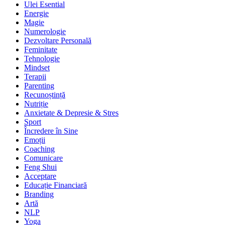
Ulei Esential
Energie
Magie
Numerologie
Dezvoltare Personală
Feminitate
Tehnologie
Mindset
Terapii
Parenting
Recunoștință
Nutriție
Anxietate & Depresie & Stres
Sport
Încredere în Sine
Emoții
Coaching
Comunicare
Feng Shui
Acceptare
Educație Financiară
Branding
Artă
NLP
Yoga