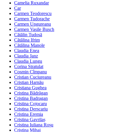
Camelia Ruxandar
Car
Carmen Teodorescu
Carmen Tudorache
Carmen Ungureanu
Carmen Vasile Busch
Cătălin Tudosă
Cătălina Ifrim
Cătălina Manole
Claudia Enea
Claudia Janz
Claudia Lungu
Corina Stratulat
Cosmin Cîmpanu
Cristian Cuciureanu
Cristian Harnău
Cristiana Gughea
Cristina Bădrăgan
Cristina Badragan
Cristina Cojocaru
Cristina Derscariu
Cristina Eremia
Cristina Gavrilaș
Cristina Iuliana Roșu
Cristina Mihai