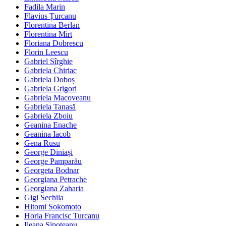
Fadila Marin
Flavius Țurcanu
Florentina Berlan
Florentina Mirt
Floriana Dobrescu
Florin Leescu
Gabriel Sîrghie
Gabriela Chiriac
Gabriela Doboș
Gabriela Grigori
Gabriela Macoveanu
Gabriela Tanasă
Gabriela Zboiu
Geanina Enache
Geanina Iacob
Gena Rusu
George Diniași
George Pamparău
Georgeta Bodnar
Georgiana Petrache
Georgiana Zaharia
Gigi Sechila
Hitomi Sokomoto
Horia Francisc Turcanu
Ileana Șipoteanu