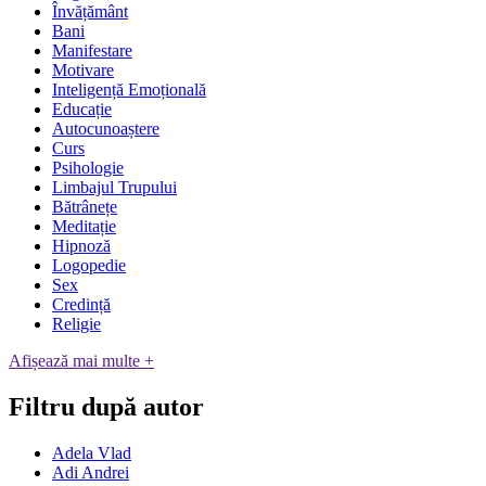
Învățământ
Bani
Manifestare
Motivare
Inteligență Emoțională
Educație
Autocunoaștere
Curs
Psihologie
Limbajul Trupului
Bătrânețe
Meditație
Hipnoză
Logopedie
Sex
Credință
Religie
Afișează mai multe +
Filtru după autor
Adela Vlad
Adi Andrei