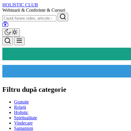
Skip
HOLISTIC CLUB
to
Webinarii & Conferinte & Cursuri
the
Search
content
Filtru după categorie
Gratuite
Relații
Holistic
Spiritualitate
Vindecare
Șamanism