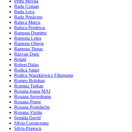
Petru Movilă
Radu Coman
Radu Leca
Radu Prisăcaru
Raluca Marcu
Raluca Predescu
Ramona Dumitru
Ramona Letea
Ramona Obreja
Ramona Tiepac
Răzvan Danc
Relatii
Robert Dalas
Rodica Șalari
Rodica Waszkiewicz Filioreanu
Romeo Bolohan
Romina Turkan
Roxana Ioana MAI
Roxana Juverdeanu
Roxana Pogor
Roxana Postolache
Roxana Vizitiu
Semida David
Silvia Coropceanu
Silvia Popescu