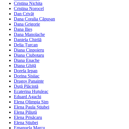
Cristina Nichita
Cristina Norocel
Dan Crivăț
Dana Coralia Căpușan
Dana Grigorie
Dana Ilieș
Dana Manolache
Daniela Chirilă
Delia Țurcan
Diana Cinpoieru
Diana Ciubotaru
Diana Enache
Diana Ghiță
Dorela Iepan
Dorina Sisiiac
Dragoș Panainte
Duță Plăcintă
Ecaterina Huțuleac
Eduard Agachi
Elena Olimpia Sim
Elena Paula Știubei
Elena Piliuță
Elena Prisăcaru
Elena Știubei
Emanuela Marcu