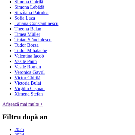
Simona Chirilă
Simona Lebădă
Sinzîiana Patrulea
Sofia Laza
Tatiana Constantinescu
Theona Balan
Timea Müller
Traian Stănciulescu
Tudor Borza
Tudor Mihalache
Valentina Iacob
Vasile Păun
Vasile Roman
Veronica Gavril
Victor Chirilă
Victoria Bulai
Virgiliu Cișman
Ximena Ștefan
Afișează mai multe +
Filtru după an
2025
2024