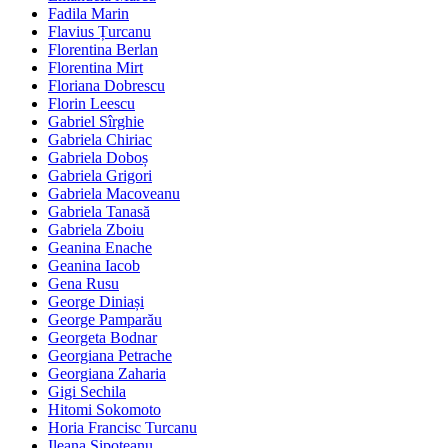
Fadila Marin
Flavius Țurcanu
Florentina Berlan
Florentina Mirt
Floriana Dobrescu
Florin Leescu
Gabriel Sîrghie
Gabriela Chiriac
Gabriela Doboș
Gabriela Grigori
Gabriela Macoveanu
Gabriela Tanasă
Gabriela Zboiu
Geanina Enache
Geanina Iacob
Gena Rusu
George Diniași
George Pamparău
Georgeta Bodnar
Georgiana Petrache
Georgiana Zaharia
Gigi Sechila
Hitomi Sokomoto
Horia Francisc Turcanu
Ileana Șipoteanu