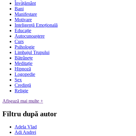
Învățământ
Bani
Manifestare
Motivare
Inteligență Emoțională
Educație
Autocunoaștere
Curs
Psihologie
Limbajul Trupului
Bătrânețe
Meditație
Hipnoză
Logopedie
Sex
Credință
Religie
Afișează mai multe +
Filtru după autor
Adela Vlad
Adi Andrei