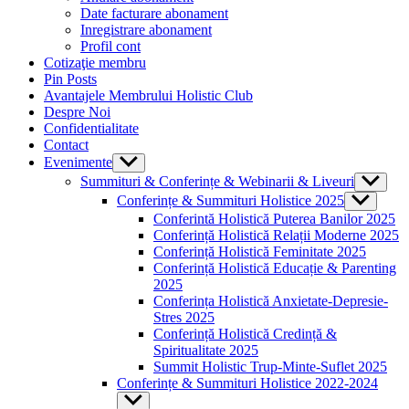
menu
Date facturare abonament
Inregistrare abonament
Profil cont
Cotizaţie membru
Pin Posts
Avantajele Membrului Holistic Club
Despre Noi
Confidentialitate
Contact
Evenimente
Show
sub
Summituri & Conferințe & Webinarii & Liveuri
Show
menu
sub
Conferințe & Summituri Holistice 2025
Show
menu
sub
Conferintă Holistică Puterea Banilor 2025
menu
Conferință Holistică Relații Moderne 2025
Conferință Holistică Feminitate 2025
Conferință Holistică Educație & Parenting
2025
Conferința Holistică Anxietate-Depresie-
Stres 2025
Conferință Holistică Credință &
Spiritualitate 2025
Summit Holistic Trup-Minte-Suflet 2025
Conferințe & Summituri Holistice 2022-2024
Show