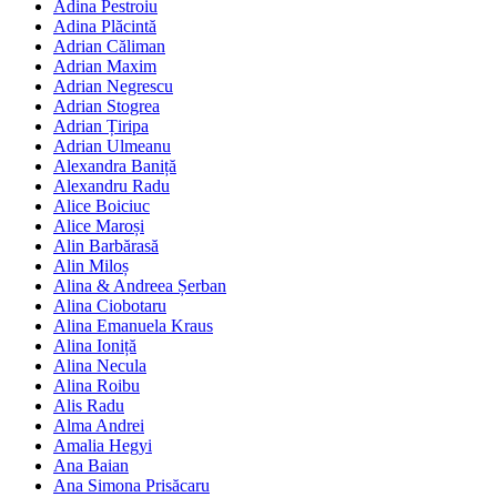
Adina Pestroiu
Adina Plăcintă
Adrian Căliman
Adrian Maxim
Adrian Negrescu
Adrian Stogrea
Adrian Țiripa
Adrian Ulmeanu
Alexandra Baniță
Alexandru Radu
Alice Boiciuc
Alice Maroși
Alin Barbărasă
Alin Miloș
Alina & Andreea Șerban
Alina Ciobotaru
Alina Emanuela Kraus
Alina Ioniță
Alina Necula
Alina Roibu
Alis Radu
Alma Andrei
Amalia Hegyi
Ana Baian
Ana Simona Prisăcaru