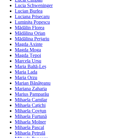
Lucia Schweninger
Lucian Burlea
Luciana Prisecaru
Luminița Popescu
Mădălin Florea
Mădălina Orian
Mădălina Perjariu
Magda Axinte
Magda Moga
Magda Țepoi
Marcela Ursu
Maria Baltă-Leș
Maria Lada
Maria Orzu
Marian Bănățeanu
Mariana Zaharia
Marius Pamparău
Mihaela Camilar
Mihaela Cațichi
Mihaela Covțun
Mihaela Furtună
Mihaela Molner
Mihaela Pascal
Mihaela Petrulă