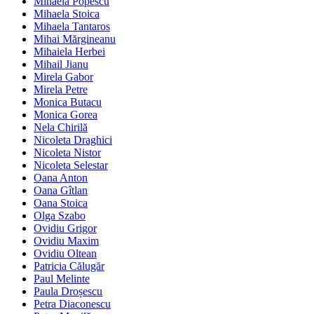
Mihaela Popescu
Mihaela Stoica
Mihaela Tantaros
Mihai Mărgineanu
Mihaiela Herbei
Mihail Jianu
Mirela Gabor
Mirela Petre
Monica Butacu
Monica Gorea
Nela Chirilă
Nicoleta Draghici
Nicoleta Nistor
Nicoleta Selestar
Oana Anton
Oana Gîtlan
Oana Stoica
Olga Szabo
Ovidiu Grigor
Ovidiu Maxim
Ovidiu Oltean
Patricia Călugăr
Paul Melinte
Paula Droșescu
Petra Diaconescu