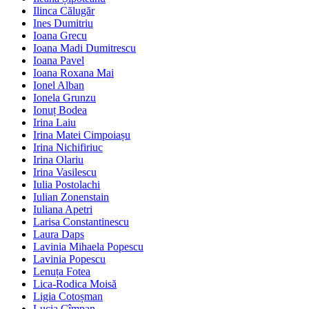
Ilinca Călugăr
Ines Dumitriu
Ioana Grecu
Ioana Madi Dumitrescu
Ioana Pavel
Ioana Roxana Mai
Ionel Alban
Ionela Grunzu
Ionuț Bodea
Irina Laiu
Irina Matei Cimpoiașu
Irina Nichifiriuc
Irina Olariu
Irina Vasilescu
Iulia Postolachi
Iulian Zonenstain
Iuliana Apetri
Larisa Constantinescu
Laura Daps
Lavinia Mihaela Popescu
Lavinia Popescu
Lenuța Fotea
Lica-Rodica Moisă
Ligia Cotoșman
Lucia Cîmpan