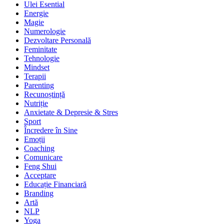
Ulei Esential
Energie
Magie
Numerologie
Dezvoltare Personală
Feminitate
Tehnologie
Mindset
Terapii
Parenting
Recunoștință
Nutriție
Anxietate & Depresie & Stres
Sport
Încredere în Sine
Emoții
Coaching
Comunicare
Feng Shui
Acceptare
Educație Financiară
Branding
Artă
NLP
Yoga