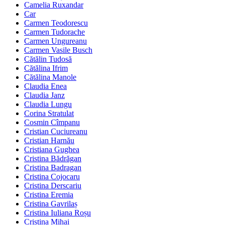
Camelia Ruxandar
Car
Carmen Teodorescu
Carmen Tudorache
Carmen Ungureanu
Carmen Vasile Busch
Cătălin Tudosă
Cătălina Ifrim
Cătălina Manole
Claudia Enea
Claudia Janz
Claudia Lungu
Corina Stratulat
Cosmin Cîmpanu
Cristian Cuciureanu
Cristian Harnău
Cristiana Gughea
Cristina Bădrăgan
Cristina Badragan
Cristina Cojocaru
Cristina Derscariu
Cristina Eremia
Cristina Gavrilaș
Cristina Iuliana Roșu
Cristina Mihai