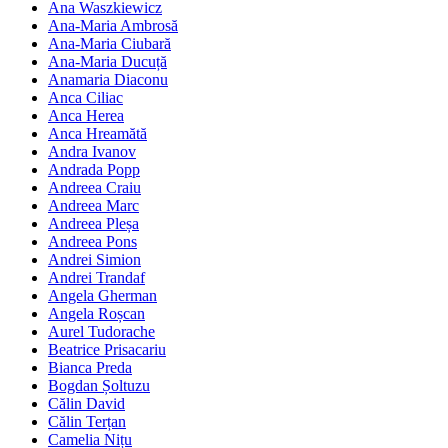
Ana Waszkiewicz
Ana-Maria Ambrosă
Ana-Maria Ciubară
Ana-Maria Ducuță
Anamaria Diaconu
Anca Ciliac
Anca Herea
Anca Hreamătă
Andra Ivanov
Andrada Popp
Andreea Craiu
Andreea Marc
Andreea Pleșa
Andreea Pons
Andrei Simion
Andrei Trandaf
Angela Gherman
Angela Roșcan
Aurel Tudorache
Beatrice Prisacariu
Bianca Preda
Bogdan Șoltuzu
Călin David
Călin Terțan
Camelia Nițu