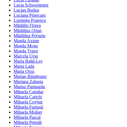
Lucia Schweninger
Lucian Burlea
Luciana Prisecaru
Luminița Popescu
Mădălin Florea
Mădălina Orian
Mădălina Perjariu
Magda Axinte
Magda Moga
Magda Țepoi
Marcela Ursu
Maria Baltă-Leș
Maria Lada
Maria Orzu
Marian Bănățeanu
Mariana Zaharia
Marius Pamparău
Mihaela Camilar
Mihaela Cațichi
Mihaela Covțun
Mihaela Furtună
Mihaela Molner
Mihaela Pascal
Mihaela Petrulă