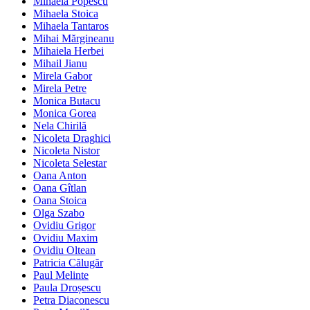
Mihaela Popescu
Mihaela Stoica
Mihaela Tantaros
Mihai Mărgineanu
Mihaiela Herbei
Mihail Jianu
Mirela Gabor
Mirela Petre
Monica Butacu
Monica Gorea
Nela Chirilă
Nicoleta Draghici
Nicoleta Nistor
Nicoleta Selestar
Oana Anton
Oana Gîtlan
Oana Stoica
Olga Szabo
Ovidiu Grigor
Ovidiu Maxim
Ovidiu Oltean
Patricia Călugăr
Paul Melinte
Paula Droșescu
Petra Diaconescu