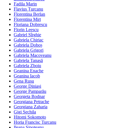
Fadila Marin
Flavius Țurcanu
Florentina Berlan
Florentina Mirt
Floriana Dobrescu
Florin Leescu
Gabriel Sîrghie
Gabriela Chiriac
Gabriela Doboș
Gabriela Grigori
Gabriela Macoveanu
Gabriela Tanasă
Gabriela Zboiu
Geanina Enache
Geanina Iacob
Gena Rusu
George Diniași
George Pamparău
Georgeta Bodnar
Georgiana Petrache
Georgiana Zaharia
Gigi Sechila
Hitomi Sokomoto
Horia Francisc Turcanu
Ileana Șipoteanu