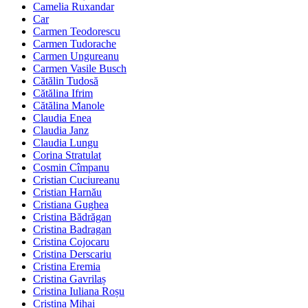
Camelia Ruxandar
Car
Carmen Teodorescu
Carmen Tudorache
Carmen Ungureanu
Carmen Vasile Busch
Cătălin Tudosă
Cătălina Ifrim
Cătălina Manole
Claudia Enea
Claudia Janz
Claudia Lungu
Corina Stratulat
Cosmin Cîmpanu
Cristian Cuciureanu
Cristian Harnău
Cristiana Gughea
Cristina Bădrăgan
Cristina Badragan
Cristina Cojocaru
Cristina Derscariu
Cristina Eremia
Cristina Gavrilaș
Cristina Iuliana Roșu
Cristina Mihai