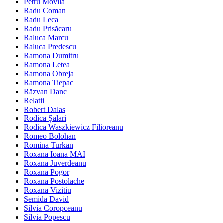
Petru Movilă
Radu Coman
Radu Leca
Radu Prisăcaru
Raluca Marcu
Raluca Predescu
Ramona Dumitru
Ramona Letea
Ramona Obreja
Ramona Tiepac
Răzvan Danc
Relatii
Robert Dalas
Rodica Șalari
Rodica Waszkiewicz Filioreanu
Romeo Bolohan
Romina Turkan
Roxana Ioana MAI
Roxana Juverdeanu
Roxana Pogor
Roxana Postolache
Roxana Vizitiu
Semida David
Silvia Coropceanu
Silvia Popescu