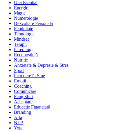
Ulei Esential
Energie
Magie
Numerologie
Dezvoltare Personală
Feminitate
Tehnologie
Mindset
Terapii
Parenting
Recunoștință
Nutriție
Anxietate & Depresie & Stres
Sport
Încredere în Sine
Emoții
Coaching
Comunicare
Feng Shui
Acceptare
Educație Financiară
Branding
Artă
NLP
Yoga