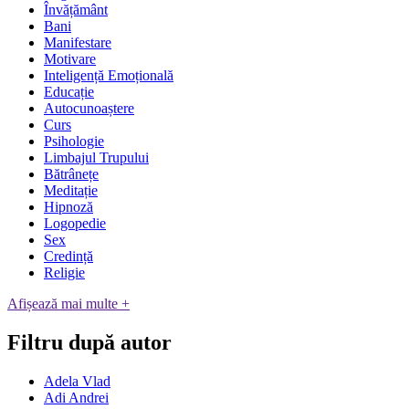
Învățământ
Bani
Manifestare
Motivare
Inteligență Emoțională
Educație
Autocunoaștere
Curs
Psihologie
Limbajul Trupului
Bătrânețe
Meditație
Hipnoză
Logopedie
Sex
Credință
Religie
Afișează mai multe +
Filtru după autor
Adela Vlad
Adi Andrei