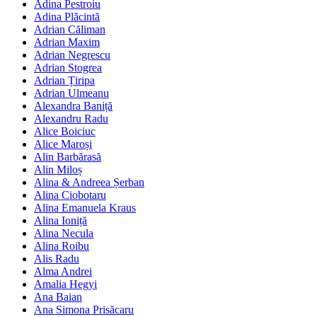
Adina Pestroiu
Adina Plăcintă
Adrian Căliman
Adrian Maxim
Adrian Negrescu
Adrian Stogrea
Adrian Țiripa
Adrian Ulmeanu
Alexandra Baniță
Alexandru Radu
Alice Boiciuc
Alice Maroși
Alin Barbărasă
Alin Miloș
Alina & Andreea Șerban
Alina Ciobotaru
Alina Emanuela Kraus
Alina Ioniță
Alina Necula
Alina Roibu
Alis Radu
Alma Andrei
Amalia Hegyi
Ana Baian
Ana Simona Prisăcaru