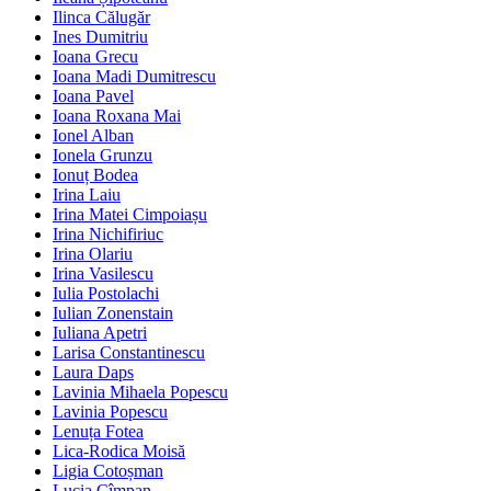
Ilinca Călugăr
Ines Dumitriu
Ioana Grecu
Ioana Madi Dumitrescu
Ioana Pavel
Ioana Roxana Mai
Ionel Alban
Ionela Grunzu
Ionuț Bodea
Irina Laiu
Irina Matei Cimpoiașu
Irina Nichifiriuc
Irina Olariu
Irina Vasilescu
Iulia Postolachi
Iulian Zonenstain
Iuliana Apetri
Larisa Constantinescu
Laura Daps
Lavinia Mihaela Popescu
Lavinia Popescu
Lenuța Fotea
Lica-Rodica Moisă
Ligia Cotoșman
Lucia Cîmpan