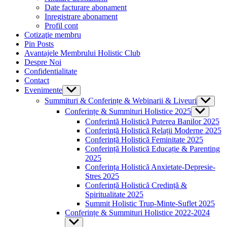
menu
Date facturare abonament
Inregistrare abonament
Profil cont
Cotizaţie membru
Pin Posts
Avantajele Membrului Holistic Club
Despre Noi
Confidentialitate
Contact
Evenimente
Show
sub
Summituri & Conferințe & Webinarii & Liveuri
Show
menu
sub
Conferințe & Summituri Holistice 2025
Show
menu
sub
Conferintă Holistică Puterea Banilor 2025
menu
Conferință Holistică Relații Moderne 2025
Conferință Holistică Feminitate 2025
Conferință Holistică Educație & Parenting
2025
Conferința Holistică Anxietate-Depresie-
Stres 2025
Conferință Holistică Credință &
Spiritualitate 2025
Summit Holistic Trup-Minte-Suflet 2025
Conferințe & Summituri Holistice 2022-2024
Show