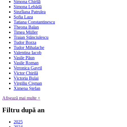
Simona Chirilă
Simona Lebădă
Sinzîiana Patrulea
Sofia Laza
Tatiana Constantinescu
Theona Balan
Timea Müller
Traian Stănciulescu
Tudor Borza
Tudor Mihalache
Valentina Iacob
Vasile Păun
Vasile Roman
Veronica Gavril
Victor Chirilă
Victoria Bulai
Virgiliu Cișman
Ximena Ștefan
Afișează mai multe +
Filtru după an
2025
2024