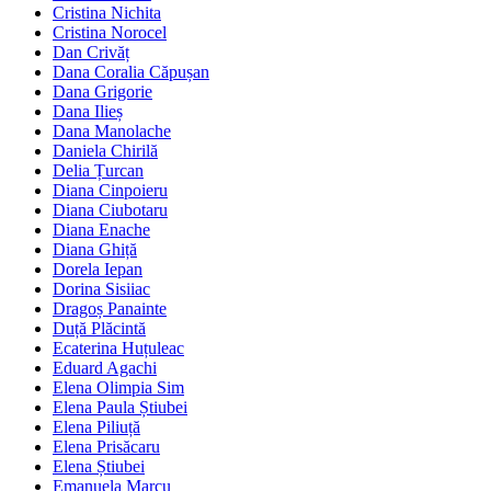
Cristina Nichita
Cristina Norocel
Dan Crivăț
Dana Coralia Căpușan
Dana Grigorie
Dana Ilieș
Dana Manolache
Daniela Chirilă
Delia Țurcan
Diana Cinpoieru
Diana Ciubotaru
Diana Enache
Diana Ghiță
Dorela Iepan
Dorina Sisiiac
Dragoș Panainte
Duță Plăcintă
Ecaterina Huțuleac
Eduard Agachi
Elena Olimpia Sim
Elena Paula Știubei
Elena Piliuță
Elena Prisăcaru
Elena Știubei
Emanuela Marcu