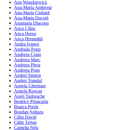
Ana Waszkiewicz
Ana-Maria Ambrosă
Ana-Maria Ciubară
Ana-Maria Ducuță
Anamaria Diaconu
Anca Ciliac
Anca Herea
Anca Hreamătă
Andra Ivanov
Andrada Popp
Andreea Craiu
Andreea Marc
Andreea Pleșa
Andreea Pons
Andrei Simion
Andrei Trandaf
Angela Gherman
Angela Roșcan
Aurel Tudorache
Beatrice Prisacariu
Bianca Preda
Bogdan Șoltuzu
Călin David
Călin Terțan
Camelia Nițu