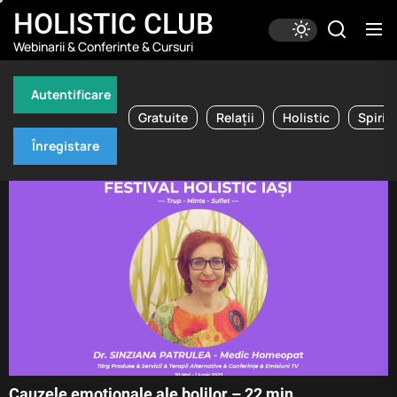
Skip
HOLISTIC CLUB
to
Webinarii & Conferinte & Cursuri
the
content
Autentificare
Gratuite
Relații
Holistic
Spirit
Înregistare
Cauzele emoționale ale bolilor – 22 min