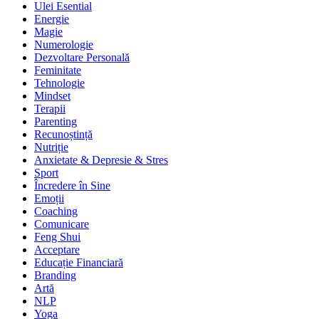
Ulei Esential
Energie
Magie
Numerologie
Dezvoltare Personală
Feminitate
Tehnologie
Mindset
Terapii
Parenting
Recunoștință
Nutriție
Anxietate & Depresie & Stres
Sport
Încredere în Sine
Emoții
Coaching
Comunicare
Feng Shui
Acceptare
Educație Financiară
Branding
Artă
NLP
Yoga