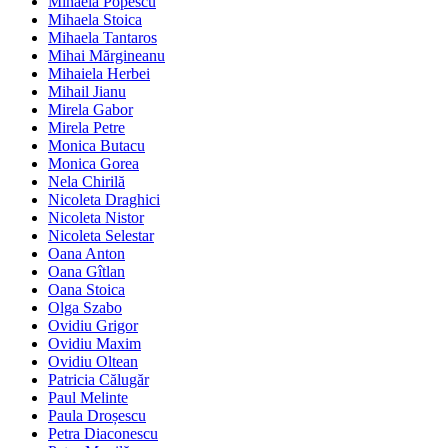
Mihaela Popescu
Mihaela Stoica
Mihaela Tantaros
Mihai Mărgineanu
Mihaiela Herbei
Mihail Jianu
Mirela Gabor
Mirela Petre
Monica Butacu
Monica Gorea
Nela Chirilă
Nicoleta Draghici
Nicoleta Nistor
Nicoleta Selestar
Oana Anton
Oana Gîtlan
Oana Stoica
Olga Szabo
Ovidiu Grigor
Ovidiu Maxim
Ovidiu Oltean
Patricia Călugăr
Paul Melinte
Paula Droșescu
Petra Diaconescu