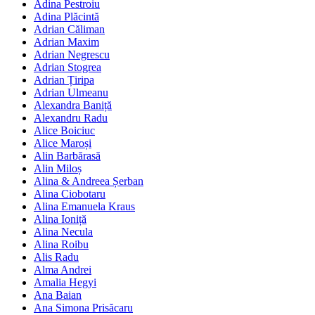
Adina Pestroiu
Adina Plăcintă
Adrian Căliman
Adrian Maxim
Adrian Negrescu
Adrian Stogrea
Adrian Țiripa
Adrian Ulmeanu
Alexandra Baniță
Alexandru Radu
Alice Boiciuc
Alice Maroși
Alin Barbărasă
Alin Miloș
Alina & Andreea Șerban
Alina Ciobotaru
Alina Emanuela Kraus
Alina Ioniță
Alina Necula
Alina Roibu
Alis Radu
Alma Andrei
Amalia Hegyi
Ana Baian
Ana Simona Prisăcaru