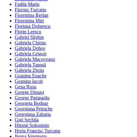
Fadila Marin
Flavius Țurcanu
Florentina Berlan
Florentina Mirt
Floriana Dobrescu
Florin Leescu
Gabriel Sîrghie
Gabriela Chiriac
Gabriela Doboș
Gabriela Grigori
Gabriela Macoveanu
Gabriela Tanasă
Gabriela Zboiu
Geanina Enache
Geanina Iacob
Gena Rusu
George Diniași
George Pamparău
Georgeta Bodnar
Georgiana Petrache
Georgiana Zaharia
Gigi Sechila
Hitomi Sokomoto
Horia Francisc Turcanu
Ileana Șipoteanu