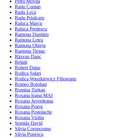
Petru Movilă
Radu Coman
Radu Leca
Radu Prisăcaru
Raluca Marcu
Raluca Predescu
Ramona Dumitru
Ramona Letea
Ramona Obreja
Ramona Tiepac
Răzvan Danc
Relatii
Robert Dalas
Rodica Șalari
Rodica Waszkiewicz Filioreanu
Romeo Bolohan
Romina Turkan
Roxana Ioana MAI
Roxana Juverdeanu
Roxana Pogor
Roxana Postolache
Roxana Vizitiu
Semida David
Silvia Coropceanu
Silvia Popescu