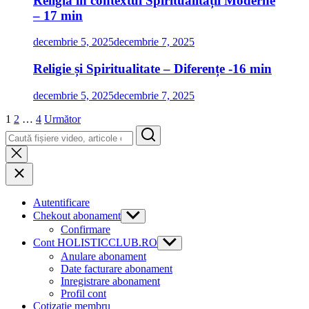
Religia în contextul Spiritualității Moderne
– 17 min
decembrie 5, 2025
decembrie 7, 2025
Religie și Spiritualitate – Diferențe -16 min
decembrie 5, 2025
decembrie 7, 2025
Paginație
1
2
…
4
Următor
Search
articole
Autentificare
Chekout abonament
Show
sub
Confirmare
menu
Cont HOLISTICCLUB.RO
Show
sub
Anulare abonament
menu
Date facturare abonament
Inregistrare abonament
Profil cont
Cotizaţie membru