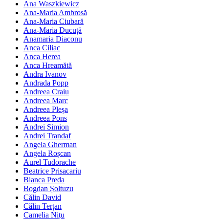
Ana Waszkiewicz
Ana-Maria Ambrosă
Ana-Maria Ciubară
Ana-Maria Ducuță
Anamaria Diaconu
Anca Ciliac
Anca Herea
Anca Hreamătă
Andra Ivanov
Andrada Popp
Andreea Craiu
Andreea Marc
Andreea Pleșa
Andreea Pons
Andrei Simion
Andrei Trandaf
Angela Gherman
Angela Roșcan
Aurel Tudorache
Beatrice Prisacariu
Bianca Preda
Bogdan Șoltuzu
Călin David
Călin Terțan
Camelia Nițu