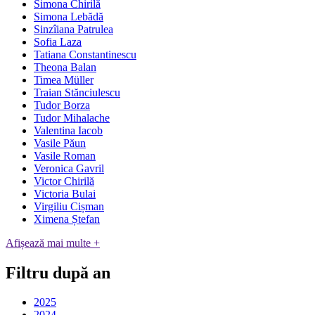
Simona Chirilă
Simona Lebădă
Sinzîiana Patrulea
Sofia Laza
Tatiana Constantinescu
Theona Balan
Timea Müller
Traian Stănciulescu
Tudor Borza
Tudor Mihalache
Valentina Iacob
Vasile Păun
Vasile Roman
Veronica Gavril
Victor Chirilă
Victoria Bulai
Virgiliu Cișman
Ximena Ștefan
Afișează mai multe +
Filtru după an
2025
2024