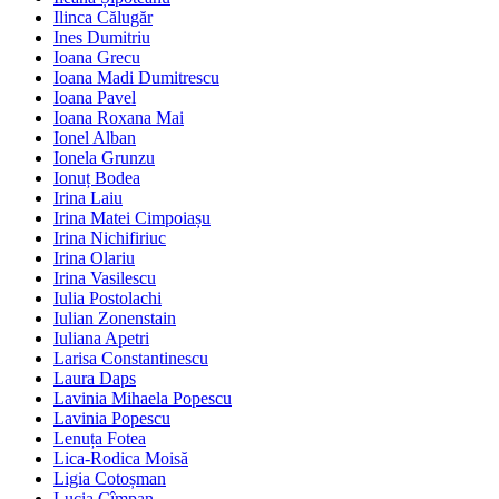
Ilinca Călugăr
Ines Dumitriu
Ioana Grecu
Ioana Madi Dumitrescu
Ioana Pavel
Ioana Roxana Mai
Ionel Alban
Ionela Grunzu
Ionuț Bodea
Irina Laiu
Irina Matei Cimpoiașu
Irina Nichifiriuc
Irina Olariu
Irina Vasilescu
Iulia Postolachi
Iulian Zonenstain
Iuliana Apetri
Larisa Constantinescu
Laura Daps
Lavinia Mihaela Popescu
Lavinia Popescu
Lenuța Fotea
Lica-Rodica Moisă
Ligia Cotoșman
Lucia Cîmpan