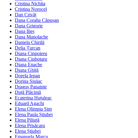
Cristina Nichita
Cristina Norocel
Dan Crivăț
Dana Coralia Căpușan
Dana Grigorie
Dana Ilieș
Dana Manolache
Daniela Chirilă
Delia Țurcan
Diana Cinpoieru
Diana Ciubotaru
Diana Enache
Diana Ghiță
Dorela Iepan
Dorina Sisiiac
Dragoș Panainte
Duță Plăcintă
Ecaterina Huțuleac
Eduard Agachi
Elena Olimpia Sim
Elena Paula Știubei
Elena Piliuță
Elena Prisăcaru
Elena Știubei
Emanuela Marcu