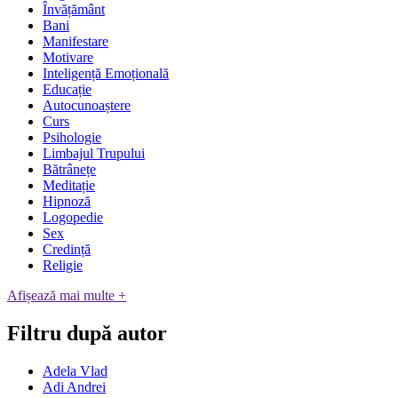
Învățământ
Bani
Manifestare
Motivare
Inteligență Emoțională
Educație
Autocunoaștere
Curs
Psihologie
Limbajul Trupului
Bătrânețe
Meditație
Hipnoză
Logopedie
Sex
Credință
Religie
Afișează mai multe +
Filtru după autor
Adela Vlad
Adi Andrei