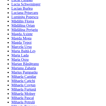
Lucia Schweninger
Lucian Burlea
Luciana Prisecaru
Luminița Popescu
Mădălin Florea
Mădălina Orian
Mădălina Perjariu
Magda Axinte
Magda Moga
Magda Țepoi
Marcela Ursu
Maria Baltă-Leș
Maria Lada
Maria Orzu
Marian Bănățeanu
Mariana Zaharia
Marius Pamparău
Mihaela Camilar
Mihaela Cațichi
Mihaela Covțun
Mihaela Furtună
Mihaela Molner
Mihaela Pascal
Mihaela Petrulă