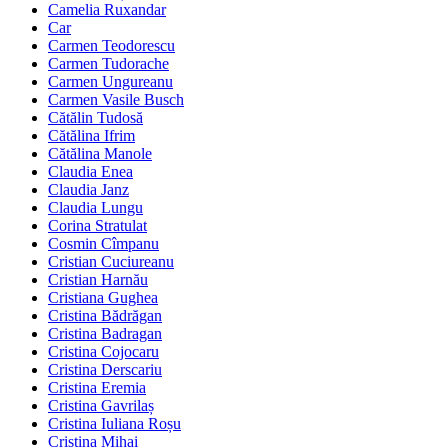
Camelia Ruxandar
Car
Carmen Teodorescu
Carmen Tudorache
Carmen Ungureanu
Carmen Vasile Busch
Cătălin Tudosă
Cătălina Ifrim
Cătălina Manole
Claudia Enea
Claudia Janz
Claudia Lungu
Corina Stratulat
Cosmin Cîmpanu
Cristian Cuciureanu
Cristian Harnău
Cristiana Gughea
Cristina Bădrăgan
Cristina Badragan
Cristina Cojocaru
Cristina Derscariu
Cristina Eremia
Cristina Gavrilaș
Cristina Iuliana Roșu
Cristina Mihai