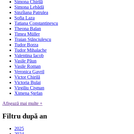
Simona Chirilă
Simona Lebădă
Sinzîiana Patrulea
Sofia Laza
Tatiana Constantinescu
Theona Balan
Timea Müller
Traian Stănciulescu
Tudor Borza
Tudor Mihalache
Valentina Iacob
Vasile Păun
Vasile Roman
Veronica Gavril
Victor Chirilă
Victoria Bulai
Virgiliu Cișman
Ximena Ștefan
Afișează mai multe +
Filtru după an
2025
2024