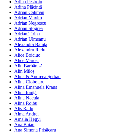
Adina Pestroiu
Adina Plăcintă
Adrian Căliman
Adrian Maxim
Adrian Negrescu
Adrian Stogrea
Adrian Țiripa
Adrian Ulmeanu
Alexandra Baniță
Alexandru Radu
Alice Boiciuc
Alice Maroși
Alin Barbărasă
Alin Miloș
Alina & Andreea Șerban
Alina Ciobotaru
Alina Emanuela Kraus
Alina Ioniță
Alina Necula
Alina Roibu
Alis Radu
Alma Andrei
Amalia Hegyi
Ana Baian
Ana Simona Prisăcaru