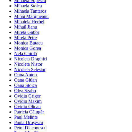
Mihaela Popescu
Mihaela Stoica
Mihaela Tantaros
Mihai Mărgineanu
Mihaiela Herbei
Mihail Jianu
Mirela Gabor
Mirela Petre
Monica Butacu
Monica Gorea
Nela Chirilă
Nicoleta Draghici
Nicoleta Nistor
Nicoleta Selestar
Oana Anton
Oana Gîtlan
Oana Stoica
Olga Szabo
Ovidiu Grigor
Ovidiu Maxim
Ovidiu Oltean
Patricia Călugăr
Paul Melinte
Paula Droșescu
Petra Diaconescu