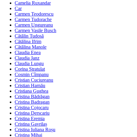
Camelia Ruxandar
Car
Carmen Teodorescu
Carmen Tudorache
Carmen Ungureanu
Carmen Vasile Busch
Cătălin Tudosă
Cătălina Ifrim
Cătălina Manole
Claudia Enea
Claudia Janz
Claudia Lungu
Corina Stratulat
Cosmin Cîmpanu
Cristian Cuciureanu
Cristian Harnău
Cristiana Gughea
Cristina Bădrăgan
Cristina Badragan
Cristina Cojocaru
Cristina Derscariu
Cristina Eremia
Cristina Gavrilaș
Cristina Iuliana Roșu
Cristina Mihai