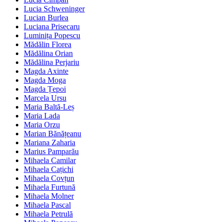
Lucia Schweninger
Lucian Burlea
Luciana Prisecaru
Luminița Popescu
Mădălin Florea
Mădălina Orian
Mădălina Perjariu
Magda Axinte
Magda Moga
Magda Țepoi
Marcela Ursu
Maria Baltă-Leș
Maria Lada
Maria Orzu
Marian Bănățeanu
Mariana Zaharia
Marius Pamparău
Mihaela Camilar
Mihaela Cațichi
Mihaela Covțun
Mihaela Furtună
Mihaela Molner
Mihaela Pascal
Mihaela Petrulă