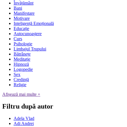
Învățământ
Bani
Manifestare
Motivare
Inteligență Emoțională
Educație
Autocunoaștere
Curs
Psihologie
Limbajul Trupului
Bătrânețe
Meditație
Hipnoză
Logopedie
Sex
Credință
Religie
Afișează mai multe +
Filtru după autor
Adela Vlad
Adi Andrei