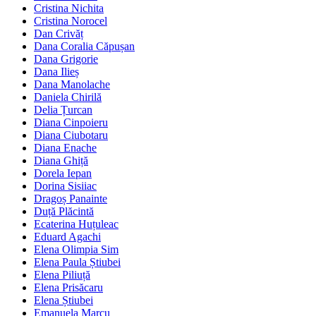
Cristina Nichita
Cristina Norocel
Dan Crivăț
Dana Coralia Căpușan
Dana Grigorie
Dana Ilieș
Dana Manolache
Daniela Chirilă
Delia Țurcan
Diana Cinpoieru
Diana Ciubotaru
Diana Enache
Diana Ghiță
Dorela Iepan
Dorina Sisiiac
Dragoș Panainte
Duță Plăcintă
Ecaterina Huțuleac
Eduard Agachi
Elena Olimpia Sim
Elena Paula Știubei
Elena Piliuță
Elena Prisăcaru
Elena Știubei
Emanuela Marcu