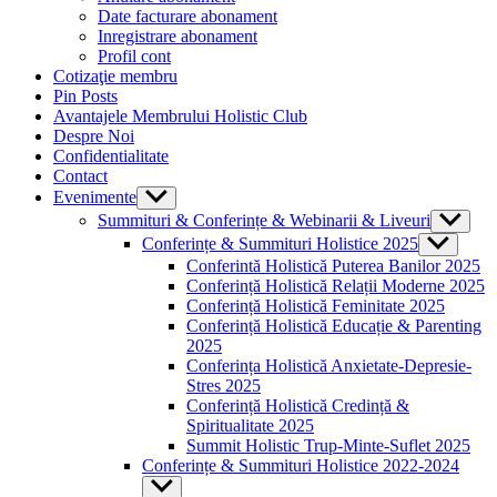
menu
Date facturare abonament
Inregistrare abonament
Profil cont
Cotizaţie membru
Pin Posts
Avantajele Membrului Holistic Club
Despre Noi
Confidentialitate
Contact
Evenimente
Show
sub
Summituri & Conferințe & Webinarii & Liveuri
Show
menu
sub
Conferințe & Summituri Holistice 2025
Show
menu
sub
Conferintă Holistică Puterea Banilor 2025
menu
Conferință Holistică Relații Moderne 2025
Conferință Holistică Feminitate 2025
Conferință Holistică Educație & Parenting
2025
Conferința Holistică Anxietate-Depresie-
Stres 2025
Conferință Holistică Credință &
Spiritualitate 2025
Summit Holistic Trup-Minte-Suflet 2025
Conferințe & Summituri Holistice 2022-2024
Show