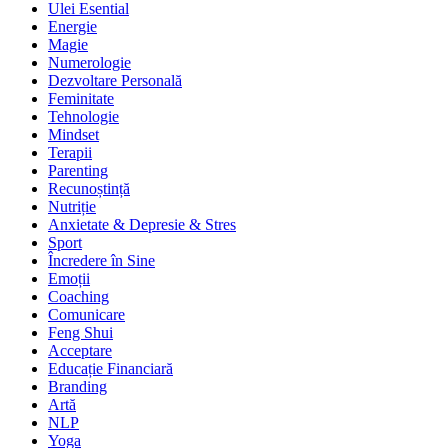
Ulei Esential
Energie
Magie
Numerologie
Dezvoltare Personală
Feminitate
Tehnologie
Mindset
Terapii
Parenting
Recunoștință
Nutriție
Anxietate & Depresie & Stres
Sport
Încredere în Sine
Emoții
Coaching
Comunicare
Feng Shui
Acceptare
Educație Financiară
Branding
Artă
NLP
Yoga