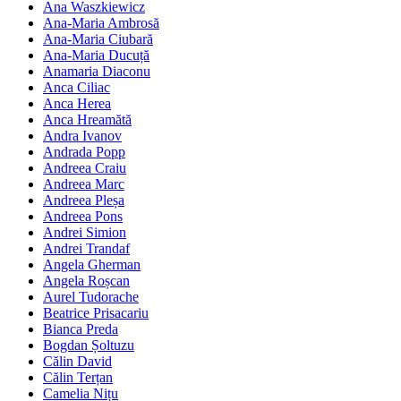
Ana Waszkiewicz
Ana-Maria Ambrosă
Ana-Maria Ciubară
Ana-Maria Ducuță
Anamaria Diaconu
Anca Ciliac
Anca Herea
Anca Hreamătă
Andra Ivanov
Andrada Popp
Andreea Craiu
Andreea Marc
Andreea Pleșa
Andreea Pons
Andrei Simion
Andrei Trandaf
Angela Gherman
Angela Roșcan
Aurel Tudorache
Beatrice Prisacariu
Bianca Preda
Bogdan Șoltuzu
Călin David
Călin Terțan
Camelia Nițu