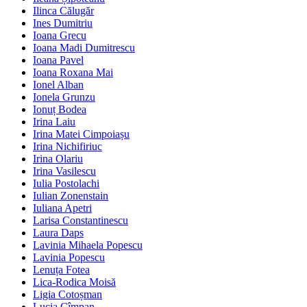
Ilinca Călugăr
Ines Dumitriu
Ioana Grecu
Ioana Madi Dumitrescu
Ioana Pavel
Ioana Roxana Mai
Ionel Alban
Ionela Grunzu
Ionuț Bodea
Irina Laiu
Irina Matei Cimpoiașu
Irina Nichifiriuc
Irina Olariu
Irina Vasilescu
Iulia Postolachi
Iulian Zonenstain
Iuliana Apetri
Larisa Constantinescu
Laura Daps
Lavinia Mihaela Popescu
Lavinia Popescu
Lenuța Fotea
Lica-Rodica Moisă
Ligia Cotoșman
Lucia Cîmpan