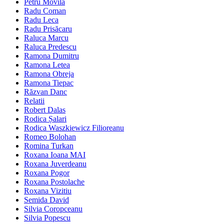
Petru Movilă
Radu Coman
Radu Leca
Radu Prisăcaru
Raluca Marcu
Raluca Predescu
Ramona Dumitru
Ramona Letea
Ramona Obreja
Ramona Tiepac
Răzvan Danc
Relatii
Robert Dalas
Rodica Șalari
Rodica Waszkiewicz Filioreanu
Romeo Bolohan
Romina Turkan
Roxana Ioana MAI
Roxana Juverdeanu
Roxana Pogor
Roxana Postolache
Roxana Vizitiu
Semida David
Silvia Coropceanu
Silvia Popescu