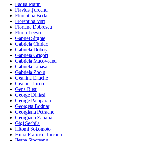
Fadila Marin
Flavius Țurcanu
Florentina Berlan
Florentina Mirt
Floriana Dobrescu
Florin Leescu
Gabriel Sîrghie
Gabriela Chiriac
Gabriela Doboș
Gabriela Grigori
Gabriela Macoveanu
Gabriela Tanasă
Gabriela Zboiu
Geanina Enache
Geanina Iacob
Gena Rusu
George Diniași
George Pamparău
Georgeta Bodnar
Georgiana Petrache
Georgiana Zaharia
Gigi Sechila
Hitomi Sokomoto
Horia Francisc Turcanu
Ileana Șipoteanu