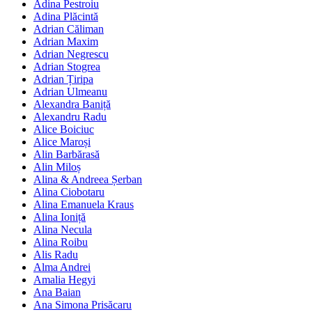
Adina Pestroiu
Adina Plăcintă
Adrian Căliman
Adrian Maxim
Adrian Negrescu
Adrian Stogrea
Adrian Țiripa
Adrian Ulmeanu
Alexandra Baniță
Alexandru Radu
Alice Boiciuc
Alice Maroși
Alin Barbărasă
Alin Miloș
Alina & Andreea Șerban
Alina Ciobotaru
Alina Emanuela Kraus
Alina Ioniță
Alina Necula
Alina Roibu
Alis Radu
Alma Andrei
Amalia Hegyi
Ana Baian
Ana Simona Prisăcaru