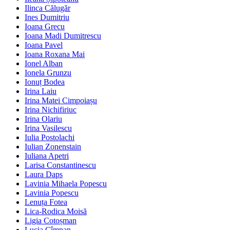
Ilinca Călugăr
Ines Dumitriu
Ioana Grecu
Ioana Madi Dumitrescu
Ioana Pavel
Ioana Roxana Mai
Ionel Alban
Ionela Grunzu
Ionuț Bodea
Irina Laiu
Irina Matei Cimpoiașu
Irina Nichifiriuc
Irina Olariu
Irina Vasilescu
Iulia Postolachi
Iulian Zonenstain
Iuliana Apetri
Larisa Constantinescu
Laura Daps
Lavinia Mihaela Popescu
Lavinia Popescu
Lenuța Fotea
Lica-Rodica Moisă
Ligia Cotoșman
Lucia Cîmpan