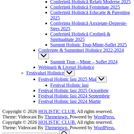
Conferință Holistică Relații Moderne 2025
Conferință Holistică Feminitate 2025
Conferință Holistică Educație & Parenting
2025
Conferința Holistică Anxietate-Depresie-
Stres 2025
Conferință Holistică Credință &
Spiritualitate 2025
Summit Holistic Trup-Minte-Suflet 2025
Conferințe & Summituri Holistice 2022-2024
Show
sub
Summit Trup – Minte – Suflet 2024
menu
Webinarii & Liveuri Holistice
Festivaluri Holistice
Show
sub
Festival Holistic Iasi 2025 Mai
Show
menu
sub
Festival Holistic Iasi
menu
Festival Holistic Iasi 2025 Octombrie
Festival Holistic Iasi 2024 Septembrie
Festival Holistic Iasi 2024 Martie
Copyright © 2026
HOLISTIC CLUB.
All rights reserved.
Theme: Videocast By
Themeinwp.
Powered by
WordPress.
Copyright © 2026
HOLISTIC CLUB.
All rights reserved.
Theme: Videocast By
Themeinwp.
Powered by
WordPress.
Search