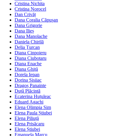
Cristina Nichita
Cristina Norocel
Dan Crivăț
Dana Coralia Căpușan
Dana Grigorie
Dana Ilieș
Dana Manolache
Daniela Chirilă
Delia Țurcan
Diana Cinpoieru
Diana Ciubotaru
Diana Enache
Diana Ghiță
Dorela Iepan
Dorina Sisiiac
Dragoș Panainte
Duță Plăcintă
Ecaterina Huțuleac
Eduard Agachi
Elena Olimpia Sim
Elena Paula Știubei
Elena Piliuță
Elena Prisăcaru
Elena Știubei
Emanuela Marcu