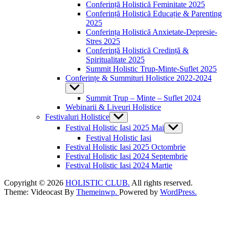
Conferință Holistică Feminitate 2025
Conferință Holistică Educație & Parenting
2025
Conferința Holistică Anxietate-Depresie-
Stres 2025
Conferință Holistică Credință &
Spiritualitate 2025
Summit Holistic Trup-Minte-Suflet 2025
Conferințe & Summituri Holistice 2022-2024
Show
sub
Summit Trup – Minte – Suflet 2024
menu
Webinarii & Liveuri Holistice
Festivaluri Holistice
Show
sub
Festival Holistic Iasi 2025 Mai
Show
menu
sub
Festival Holistic Iasi
menu
Festival Holistic Iasi 2025 Octombrie
Festival Holistic Iasi 2024 Septembrie
Festival Holistic Iasi 2024 Martie
Copyright © 2026
HOLISTIC CLUB.
All rights reserved.
Theme: Videocast By
Themeinwp.
Powered by
WordPress.