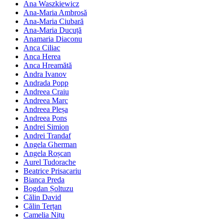
Ana Waszkiewicz
Ana-Maria Ambrosă
Ana-Maria Ciubară
Ana-Maria Ducuță
Anamaria Diaconu
Anca Ciliac
Anca Herea
Anca Hreamătă
Andra Ivanov
Andrada Popp
Andreea Craiu
Andreea Marc
Andreea Pleșa
Andreea Pons
Andrei Simion
Andrei Trandaf
Angela Gherman
Angela Roșcan
Aurel Tudorache
Beatrice Prisacariu
Bianca Preda
Bogdan Șoltuzu
Călin David
Călin Terțan
Camelia Nițu