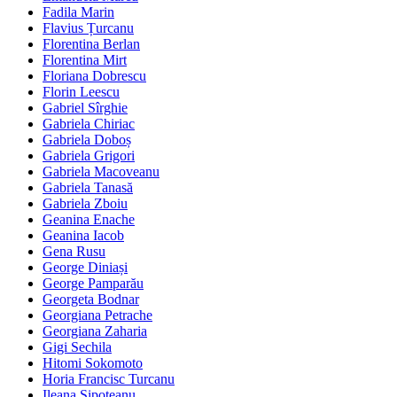
Fadila Marin
Flavius Țurcanu
Florentina Berlan
Florentina Mirt
Floriana Dobrescu
Florin Leescu
Gabriel Sîrghie
Gabriela Chiriac
Gabriela Doboș
Gabriela Grigori
Gabriela Macoveanu
Gabriela Tanasă
Gabriela Zboiu
Geanina Enache
Geanina Iacob
Gena Rusu
George Diniași
George Pamparău
Georgeta Bodnar
Georgiana Petrache
Georgiana Zaharia
Gigi Sechila
Hitomi Sokomoto
Horia Francisc Turcanu
Ileana Șipoteanu