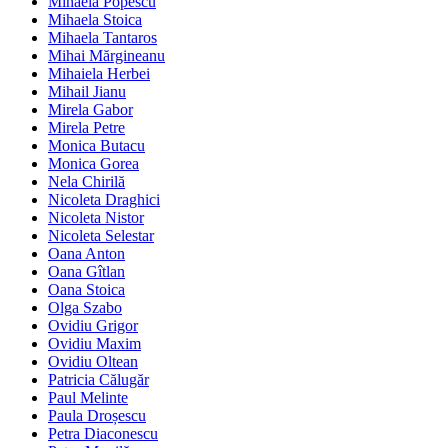
Mihaela Popescu
Mihaela Stoica
Mihaela Tantaros
Mihai Mărgineanu
Mihaiela Herbei
Mihail Jianu
Mirela Gabor
Mirela Petre
Monica Butacu
Monica Gorea
Nela Chirilă
Nicoleta Draghici
Nicoleta Nistor
Nicoleta Selestar
Oana Anton
Oana Gîtlan
Oana Stoica
Olga Szabo
Ovidiu Grigor
Ovidiu Maxim
Ovidiu Oltean
Patricia Călugăr
Paul Melinte
Paula Droșescu
Petra Diaconescu