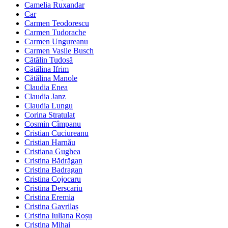
Camelia Ruxandar
Car
Carmen Teodorescu
Carmen Tudorache
Carmen Ungureanu
Carmen Vasile Busch
Cătălin Tudosă
Cătălina Ifrim
Cătălina Manole
Claudia Enea
Claudia Janz
Claudia Lungu
Corina Stratulat
Cosmin Cîmpanu
Cristian Cuciureanu
Cristian Harnău
Cristiana Gughea
Cristina Bădrăgan
Cristina Badragan
Cristina Cojocaru
Cristina Derscariu
Cristina Eremia
Cristina Gavrilaș
Cristina Iuliana Roșu
Cristina Mihai