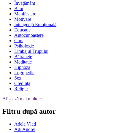
Învățământ
Bani
Manifestare
Motivare
Inteligență Emoțională
Educație
Autocunoaștere
Curs
Psihologie
Limbajul Trupului
Bătrânețe
Meditație
Hipnoză
Logopedie
Sex
Credință
Religie
Afișează mai multe +
Filtru după autor
Adela Vlad
Adi Andrei