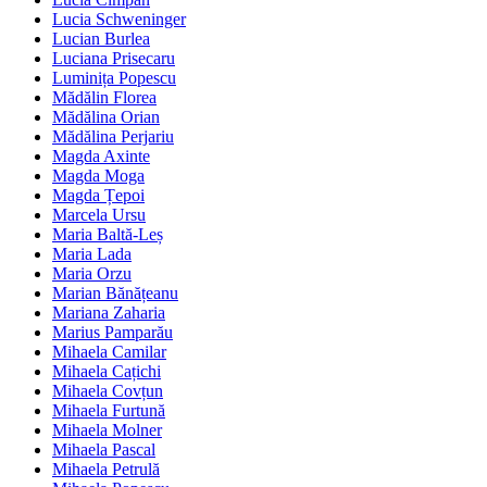
Lucia Schweninger
Lucian Burlea
Luciana Prisecaru
Luminița Popescu
Mădălin Florea
Mădălina Orian
Mădălina Perjariu
Magda Axinte
Magda Moga
Magda Țepoi
Marcela Ursu
Maria Baltă-Leș
Maria Lada
Maria Orzu
Marian Bănățeanu
Mariana Zaharia
Marius Pamparău
Mihaela Camilar
Mihaela Cațichi
Mihaela Covțun
Mihaela Furtună
Mihaela Molner
Mihaela Pascal
Mihaela Petrulă