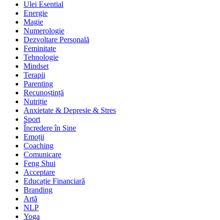
Ulei Esential
Energie
Magie
Numerologie
Dezvoltare Personală
Feminitate
Tehnologie
Mindset
Terapii
Parenting
Recunoștință
Nutriție
Anxietate & Depresie & Stres
Sport
Încredere în Sine
Emoții
Coaching
Comunicare
Feng Shui
Acceptare
Educație Financiară
Branding
Artă
NLP
Yoga