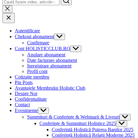
Autentificare
Chekout abonament
Show
sub
Confirmare
menu
Cont HOLISTICCLUB.RO
Show
sub
Anulare abonament
menu
Date facturare abonament
Inregistrare abonament
Profil cont
Cotizaţie membru
Pin Posts
Avantajele Membrului Holistic Club
Despre Noi
Confidentialitate
Contact
Evenimente
Show
sub
Summituri & Conferințe & Webinarii & Liveuri
Show
menu
sub
Conferințe & Summituri Holistice 2025
Show
menu
sub
Conferintă Holistică Puterea Banilor 2025
menu
Conferință Holistică Relații Moderne 2025