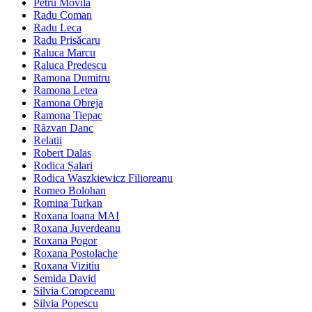
Petru Movilă
Radu Coman
Radu Leca
Radu Prisăcaru
Raluca Marcu
Raluca Predescu
Ramona Dumitru
Ramona Letea
Ramona Obreja
Ramona Tiepac
Răzvan Danc
Relatii
Robert Dalas
Rodica Șalari
Rodica Waszkiewicz Filioreanu
Romeo Bolohan
Romina Turkan
Roxana Ioana MAI
Roxana Juverdeanu
Roxana Pogor
Roxana Postolache
Roxana Vizitiu
Semida David
Silvia Coropceanu
Silvia Popescu