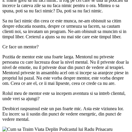
E foarte greu sa nu faci nimic. Ii rog pe cei care se uita la podcast sa
incerce la cateva zile sa nu faca nimic pentru o ora. Mintea o sa
spuna, poti sa nu faci nimic? Da, poti sa nu faci nimic.
Sa nu faci nimic din ceea ce este munca, ne-am obisnuit sa citim
despre educatia noastra, despre ce urmeaza sa facem, sa cautam
clienti noi, sa invatam un program. Ne-am obisnuit sa muncim si in
timpul liber. Creierul a ajuns sa nu mai stie care este timpul liber.
Ce face un mentor?
Pozitia de mentor este una foarte larga. Mentorul nu priveste
persoana cu care lucreaza doar la nivel mental. Nu il priveste doar la
nivel de emotie, nu il priveste doar din punct de vedere al terapiei.
Mentorul priveste in ansamblu acel om si incepe sa aranjeze piese in
propriul lui pazal. Nu este vorba despre mentor, este vorba despre
om. Ceea ce are el, ce ii mai lipseste, ceea ce crede ca nu are.
Rolul meu de mentor este sa incepem aventura si sa intreb clientul,
unde vrei sa ajungi?
Deobicei raspsunsul este un pas foarte mic. Asta este viziunea lor.
Eu incerc sa ii sustin din punct de vedere energetic, din punct de
vedere mental.