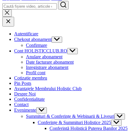
Search
Autentificare
Chekout abonament
Show
sub
Confirmare
menu
Cont HOLISTICCLUB.RO
Show
sub
Anulare abonament
menu
Date facturare abonament
Inregistrare abonament
Profil cont
Cotizaţie membru
Pin Posts
Avantajele Membrului Holistic Club
Despre Noi
Confidentialitate
Contact
Evenimente
Show
sub
Summituri & Conferințe & Webinarii & Liveuri
Show
menu
sub
Conferințe & Summituri Holistice 2025
Show
menu
sub
Conferintă Holistică Puterea Banilor 2025
menu