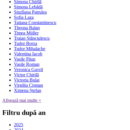
Simona Chirilă
Simona Lebădă
Sinzîiana Patrulea
Sofia Laza
Tatiana Constantinescu
Theona Balan
Timea Müller
Traian Stănciulescu
Tudor Borza
Tudor Mihalache
Valentina Iacob
Vasile Păun
Vasile Roman
Veronica Gavril
Victor Chirilă
Victoria Bulai
Virgiliu Cișman
Ximena Ștefan
Afișează mai multe +
Filtru după an
2025
2024