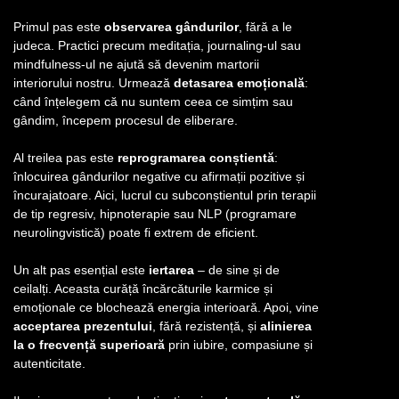
Primul pas este
observarea gândurilor
, fără a le
judeca. Practici precum meditația, journaling-ul sau
mindfulness-ul ne ajută să devenim martorii
interiorului nostru. Urmează
detasarea emoțională
:
când înțelegem că nu suntem ceea ce simțim sau
gândim, începem procesul de eliberare.
Al treilea pas este
reprogramarea conștientă
:
înlocuirea gândurilor negative cu afirmații pozitive și
încurajatoare. Aici, lucrul cu subconștientul prin terapii
de tip regresiv, hipnoterapie sau NLP (programare
neurolingvistică) poate fi extrem de eficient.
Un alt pas esențial este
iertarea
– de sine și de
ceilalți. Aceasta curăță încărcăturile karmice și
emoționale ce blochează energia interioară. Apoi, vine
acceptarea prezentului
, fără rezistență, și
alinierea
la o frecvență superioară
prin iubire, compasiune și
autenticitate.