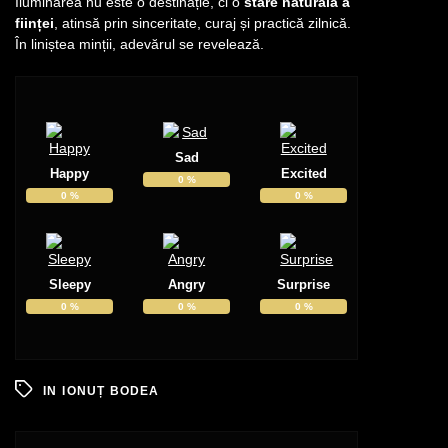
Iluminarea nu este o destinație, ci o
stare naturală a
ființei
, atinsă prin sinceritate, curaj și practică zilnică.
În liniștea minții, adevărul se revelează.
Sad
Happy
Excited
0
%
0
%
0
%
Sleepy
Angry
Surprise
0
%
0
%
0
%
IN
IONUȚ BODEA