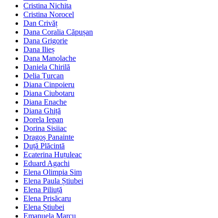
Cristina Nichita
Cristina Norocel
Dan Crivăț
Dana Coralia Căpușan
Dana Grigorie
Dana Ilieș
Dana Manolache
Daniela Chirilă
Delia Țurcan
Diana Cinpoieru
Diana Ciubotaru
Diana Enache
Diana Ghiță
Dorela Iepan
Dorina Sisiiac
Dragoș Panainte
Duță Plăcintă
Ecaterina Huțuleac
Eduard Agachi
Elena Olimpia Sim
Elena Paula Știubei
Elena Piliuță
Elena Prisăcaru
Elena Știubei
Emanuela Marcu