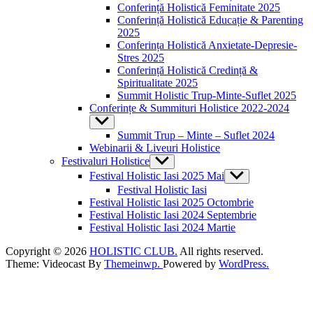
Conferință Holistică Feminitate 2025
Conferință Holistică Educație & Parenting
2025
Conferința Holistică Anxietate-Depresie-
Stres 2025
Conferință Holistică Credință &
Spiritualitate 2025
Summit Holistic Trup-Minte-Suflet 2025
Conferințe & Summituri Holistice 2022-2024
Show
sub
Summit Trup – Minte – Suflet 2024
menu
Webinarii & Liveuri Holistice
Festivaluri Holistice
Show
sub
Festival Holistic Iasi 2025 Mai
Show
menu
sub
Festival Holistic Iasi
menu
Festival Holistic Iasi 2025 Octombrie
Festival Holistic Iasi 2024 Septembrie
Festival Holistic Iasi 2024 Martie
Copyright © 2026
HOLISTIC CLUB.
All rights reserved.
Theme: Videocast By
Themeinwp.
Powered by
WordPress.