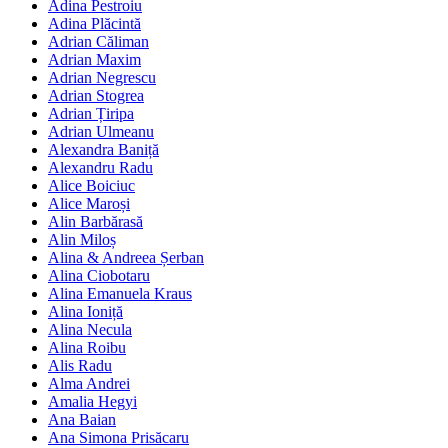
Adina Pestroiu
Adina Plăcintă
Adrian Căliman
Adrian Maxim
Adrian Negrescu
Adrian Stogrea
Adrian Țiripa
Adrian Ulmeanu
Alexandra Baniță
Alexandru Radu
Alice Boiciuc
Alice Maroși
Alin Barbărasă
Alin Miloș
Alina & Andreea Șerban
Alina Ciobotaru
Alina Emanuela Kraus
Alina Ioniță
Alina Necula
Alina Roibu
Alis Radu
Alma Andrei
Amalia Hegyi
Ana Baian
Ana Simona Prisăcaru