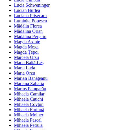
Lucia Schweninger
Lucian Burlea
Luciana Prisecaru
Luminița Popescu
Mădălin Florea
Mădălina Orian
Mădălina Perjariu
Magda Axinte
Magda Moga
Magda Țepoi
Marcela Ursu
Maria Baltă-Leș
Maria Lada
Maria Orzu
Marian Bănățeanu
Mariana Zaharia
Marius Pamparău
Mihaela Camilar
Mihaela Cațichi
Mihaela Covțun
Mihaela Furtună
Mihaela Molner
Mihaela Pascal
Mihaela Petrulă