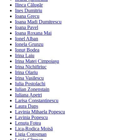
Ilinca Călugăr
Ines Dumitriu
Ioana Grecu
Ioana Madi Dumitrescu
Ioana Pavel
Ioana Roxana Mai
Ionel Alban
Ionela Grunzu
Ionuț Bodea
Irina Laiu
Irina Matei Cimpoiașu
Irina Nichifiriuc
Irina Olariu
Irina Vasilescu
Iulia Postolachi
Iulian Zonenstain
Iuliana Apetri
Larisa Constantinescu
Laura Daps
Lavinia Mihaela Popescu
Lavinia Popescu
Lenuța Fotea
Lica-Rodica Moisă
Ligia Cotoșman
Lucia Cîmpan