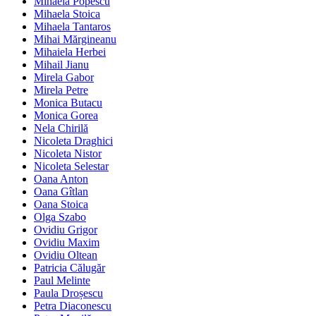
Mihaela Popescu
Mihaela Stoica
Mihaela Tantaros
Mihai Mărgineanu
Mihaiela Herbei
Mihail Jianu
Mirela Gabor
Mirela Petre
Monica Butacu
Monica Gorea
Nela Chirilă
Nicoleta Draghici
Nicoleta Nistor
Nicoleta Selestar
Oana Anton
Oana Gîtlan
Oana Stoica
Olga Szabo
Ovidiu Grigor
Ovidiu Maxim
Ovidiu Oltean
Patricia Călugăr
Paul Melinte
Paula Droșescu
Petra Diaconescu