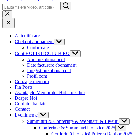
Search
Autentificare
Chekout abonament
Show
sub
Confirmare
menu
Cont HOLISTICCLUB.RO
Show
sub
Anulare abonament
menu
Date facturare abonament
Inregistrare abonament
Profil cont
Cotizaţie membru
Pin Posts
Avantajele Membrului Holistic Club
Despre Noi
Confidentialitate
Contact
Evenimente
Show
sub
Summituri & Conferințe & Webinarii & Liveuri
Show
menu
sub
Conferințe & Summituri Holistice 2025
Show
menu
sub
Conferintă Holistică Puterea Banilor 2025
menu