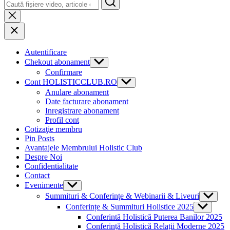
Autentificare
Chekout abonament
Show
sub
Confirmare
menu
Cont HOLISTICCLUB.RO
Show
sub
Anulare abonament
menu
Date facturare abonament
Inregistrare abonament
Profil cont
Cotizaţie membru
Pin Posts
Avantajele Membrului Holistic Club
Despre Noi
Confidentialitate
Contact
Evenimente
Show
sub
Summituri & Conferințe & Webinarii & Liveuri
Show
menu
sub
Conferințe & Summituri Holistice 2025
Show
menu
sub
Conferintă Holistică Puterea Banilor 2025
menu
Conferință Holistică Relații Moderne 2025