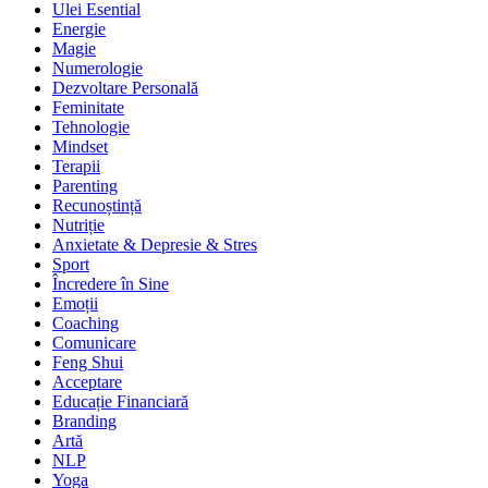
Ulei Esential
Energie
Magie
Numerologie
Dezvoltare Personală
Feminitate
Tehnologie
Mindset
Terapii
Parenting
Recunoștință
Nutriție
Anxietate & Depresie & Stres
Sport
Încredere în Sine
Emoții
Coaching
Comunicare
Feng Shui
Acceptare
Educație Financiară
Branding
Artă
NLP
Yoga