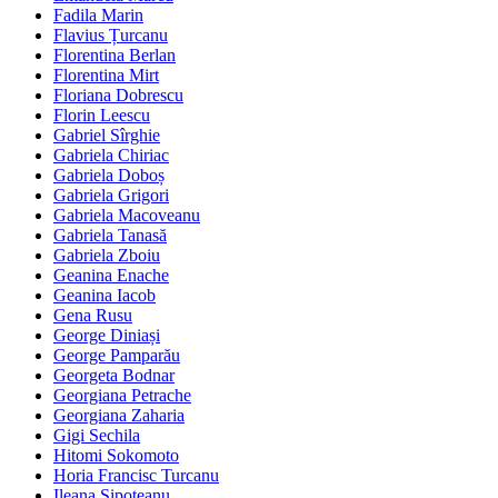
Fadila Marin
Flavius Țurcanu
Florentina Berlan
Florentina Mirt
Floriana Dobrescu
Florin Leescu
Gabriel Sîrghie
Gabriela Chiriac
Gabriela Doboș
Gabriela Grigori
Gabriela Macoveanu
Gabriela Tanasă
Gabriela Zboiu
Geanina Enache
Geanina Iacob
Gena Rusu
George Diniași
George Pamparău
Georgeta Bodnar
Georgiana Petrache
Georgiana Zaharia
Gigi Sechila
Hitomi Sokomoto
Horia Francisc Turcanu
Ileana Șipoteanu