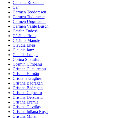
Camelia Ruxandar
Car
Carmen Teodorescu
Carmen Tudorache
Carmen Ungureanu
Carmen Vasile Busch
Cătălin Tudosă
Cătălina Ifrim
Cătălina Manole
Claudia Enea
Claudia Janz
Claudia Lungu
Corina Stratulat
Cosmin Cîmpanu
Cristian Cuciureanu
Cristian Harnău
Cristiana Gughea
Cristina Bădrăgan
Cristina Badragan
Cristina Cojocaru
Cristina Derscariu
Cristina Eremia
Cristina Gavrilaș
Cristina Iuliana Roșu
Cristina Mihai