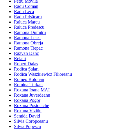
Petru Movilă
Radu Coman
Radu Leca
Radu Prisăcaru
Raluca Marcu
Raluca Predescu
Ramona Dumitru
Ramona Letea
Ramona Obreja
Ramona Tiepac
Răzvan Danc
Relatii
Robert Dalas
Rodica Șalari
Rodica Waszkiewicz Filioreanu
Romeo Bolohan
Romina Turkan
Roxana Ioana MAI
Roxana Juverdeanu
Roxana Pogor
Roxana Postolache
Roxana Vizitiu
Semida David
Silvia Coropceanu
Silvia Popescu