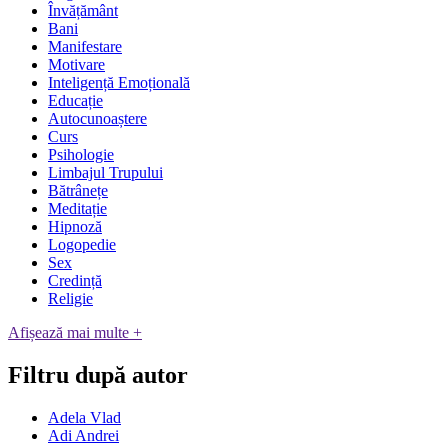
Învățământ
Bani
Manifestare
Motivare
Inteligență Emoțională
Educație
Autocunoaștere
Curs
Psihologie
Limbajul Trupului
Bătrânețe
Meditație
Hipnoză
Logopedie
Sex
Credință
Religie
Afișează mai multe +
Filtru după autor
Adela Vlad
Adi Andrei