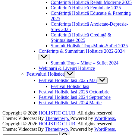
Conferință Holistică Relații Moderne 2025
Conferință Holistică Feminitate 2025
Conferință Holistică Educație & Parenting
2025
Conferința Holistică Anxietate-Depresie-
Stres 2025
Conferință Holistică Credință &
Spiritualitate 2025
Summit Holistic Trup-Minte-Suflet 2025
Conferințe & Summituri Holistice 2022-2024
Show
sub
Summit Trup – Minte – Suflet 2024
menu
Webinarii & Liveuri Holistice
Festivaluri Holistice
Show
sub
Festival Holistic Iasi 2025 Mai
Show
menu
sub
Festival Holistic Iasi
menu
Festival Holistic Iasi 2025 Octombrie
Festival Holistic Iasi 2024 Septembrie
Festival Holistic Iasi 2024 Martie
Copyright © 2026
HOLISTIC CLUB.
All rights reserved.
Theme: Videocast By
Themeinwp.
Powered by
WordPress.
Copyright © 2026
HOLISTIC CLUB.
All rights reserved.
Theme: Videocast By
Themeinwp.
Powered by
WordPress.
Search