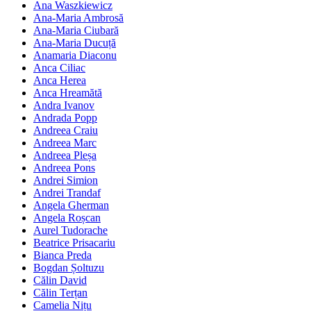
Ana Waszkiewicz
Ana-Maria Ambrosă
Ana-Maria Ciubară
Ana-Maria Ducuță
Anamaria Diaconu
Anca Ciliac
Anca Herea
Anca Hreamătă
Andra Ivanov
Andrada Popp
Andreea Craiu
Andreea Marc
Andreea Pleșa
Andreea Pons
Andrei Simion
Andrei Trandaf
Angela Gherman
Angela Roșcan
Aurel Tudorache
Beatrice Prisacariu
Bianca Preda
Bogdan Șoltuzu
Călin David
Călin Terțan
Camelia Nițu