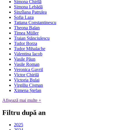
Simona Chirilă
Simona Lebădă
Sinzîiana Patrulea
Sofia Laza
Tatiana Constantinescu
Theona Balan
Timea Müller
Traian Stănciulescu
Tudor Borza
Tudor Mihalache
Valentina Iacob
Vasile Păun
Vasile Roman
Veronica Gavril
Victor Chirilă
Victoria Bulai
Virgiliu Cișman
Ximena Ștefan
Afișează mai multe +
Filtru după an
2025
2024