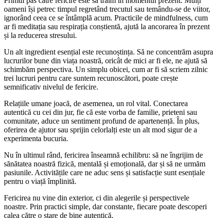
Primul pas către fericire este să trăim în momentul prezent. Mulți
oameni își petrec timpul regretând trecutul sau temându-se de viitor,
ignorând ceea ce se întâmplă acum. Practicile de mindfulness, cum
ar fi meditația sau respirația conștientă, ajută la ancorarea în prezent
și la reducerea stresului.
Un alt ingredient esențial este recunoștința. Să ne concentrăm asupra
lucrurilor bune din viața noastră, oricât de mici ar fi ele, ne ajută să
schimbăm perspectiva. Un simplu obicei, cum ar fi să scriem zilnic
trei lucruri pentru care suntem recunoscători, poate crește
semnificativ nivelul de fericire.
Relațiile umane joacă, de asemenea, un rol vital. Conectarea
autentică cu cei din jur, fie că este vorba de familie, prieteni sau
comunitate, aduce un sentiment profund de apartenență. În plus,
oferirea de ajutor sau sprijin celorlalți este un alt mod sigur de a
experimenta bucuria.
Nu în ultimul rând, fericirea înseamnă echilibru: să ne îngrijim de
sănătatea noastră fizică, mentală și emoțională, dar și să ne urmăm
pasiunile. Activitățile care ne aduc sens și satisfacție sunt esențiale
pentru o viață împlinită.
Fericirea nu vine din exterior, ci din alegerile și perspectivele
noastre. Prin practici simple, dar constante, fiecare poate descoperi
calea către o stare de bine autentică.