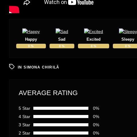
Happy
Sad
Excited
Sleepy
0
%
0
%
0
%
0
%
IN
SIMONA CHIRILĂ
AVERAGE RATING
5 Star
0%
4 Star
0%
3 Star
0%
2 Star
0%