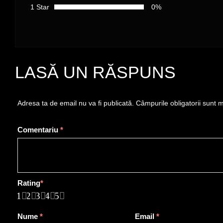
1 Star
0%
LASĂ UN RĂSPUNS
Adresa ta de email nu va fi publicată.
Câmpurile obligatorii sunt
Comentariu
*
Rating
*
1
2
3
4
5
Nume
*
Email
*