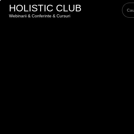
Skip
HOLISTIC CLUB
to
Webinarii & Conferinte & Cursuri
the
content