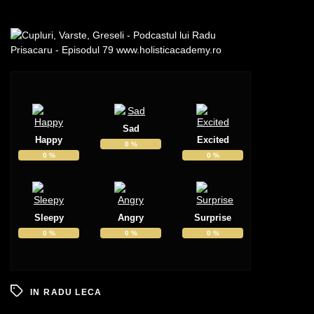
Sad
Happy
Excited
0
%
0
%
0
%
Sleepy
Angry
Surprise
0
%
0
%
0
%
IN
RADU LECA