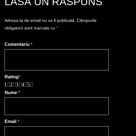
LASĂ UN RĂSPUNS
Adresa ta de email nu va fi publicată.
Câmpurile
obligatorii sunt marcate cu
*
Comentariu
*
Rating
*
1
2
3
4
5
Nume
*
Email
*