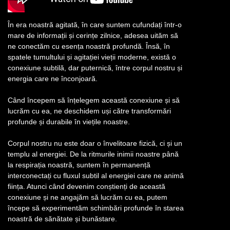
În era noastră agitată, în care suntem cufundați într-o
mare de informații și cerințe zilnice, adesea uităm să
ne conectăm cu esența noastră profundă. Însă, în
spatele tumultului și agitației vieții moderne, există o
conexiune subtilă, dar puternică, între corpul nostru și
energia care ne înconjoară.
Când începem să înțelegem această conexiune și să
lucrăm cu ea, ne deschidem uși către transformări
profunde și durabile în viețile noastre.
Corpul nostru nu este doar o învelitoare fizică, ci și un
templu al energiei. De la ritmurile inimii noastre până
la respirația noastră, suntem în permanență
interconectați cu fluxul subtil al energiei care ne animă
ființa. Atunci când devenim conștienți de această
conexiune și ne angajăm să lucrăm cu ea, putem
începe să experimentăm schimbări profunde în starea
noastră de sănătate și bunăstare.