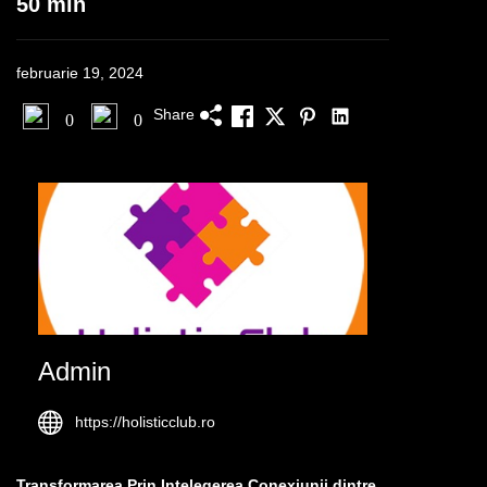
50 min
februarie 19, 2024
Share
0
0
Admin
https://holisticclub.ro
Transformarea Prin Intelegerea Conexiunii dintre