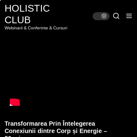
Skip
HOLISTIC
to
CLUB
the
content
Webinarii & Conferinte & Cursuri
Transformarea Prin Întelegerea
Conexiunii dintre Corp și Energie –