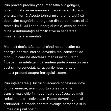
Prin practici precum yoga, meditația și qigong-ul,
putem învăța să ne armonizăm și să ne echilibrăm
energia internă. Aceste tehnici milenare ne ajută să
deblocăm stagnările energetice din corpul nostru și să
restabilim fluxul liber al energiei vitale, ceea ce poate
duce la îmbunătățiri semnificative în sănătatea
noastră fizică și mentală.
Mai mult decât atât, atunci când ne conectăm cu
energia noastră internă, devenim mai conștienți de
modul în care ne afectează mediul înconjurător.
Începem să înțelegem că suntem parte a unui univers
vast și interconectat, iar acțiunile noastre au un
impact profund asupra întregului sistem.
Prin înțelegerea și lucrul cu această conexiune între
corp și energie, avem oportunitatea de a ne
transforma viețile în moduri care depășesc cu mult
limitele noastre individuale. Putem deveni agenți ai
schimbării în propria noastră evoluție personală și în
lumea din jurul nostru.