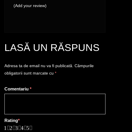
(Add your review)
LASĂ UN RĂSPUNS
Adresa ta de email nu va fi publicată.
Câmpurile
obligatorii sunt marcate cu
*
Comentariu
*
Rating
*
1
2
3
4
5