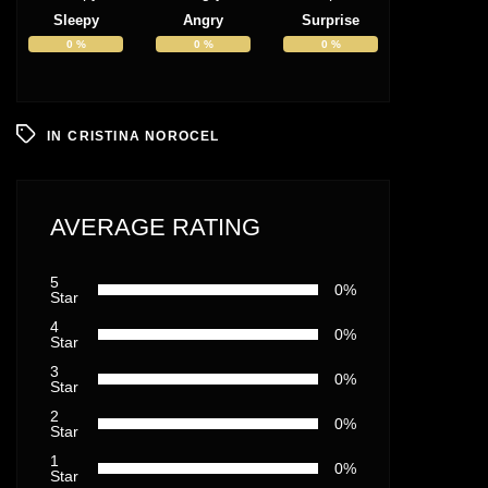
Sleepy
Angry
Surprise
0
%
0
%
0
%
IN
CRISTINA NOROCEL
AVERAGE RATING
5
0%
Star
4
0%
Star
3
0%
Star
2
0%
Star
1
0%
Star