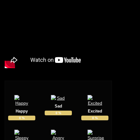
Sad
Happy
Excited
0
%
0
%
0
%