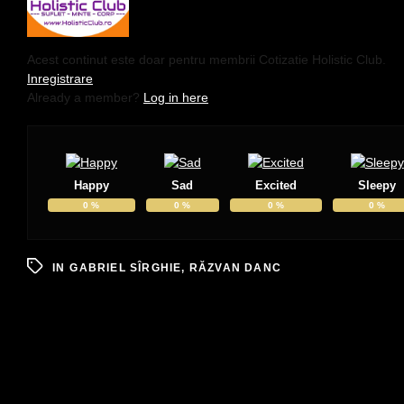
Acest continut este doar pentru membrii Cotizatie Holistic Club.
Inregistrare
Already a member?
Log in here
Happy
Sad
Excited
Sleepy
0
%
0
%
0
%
0
%
IN
GABRIEL SÎRGHIE
,
RĂZVAN DANC