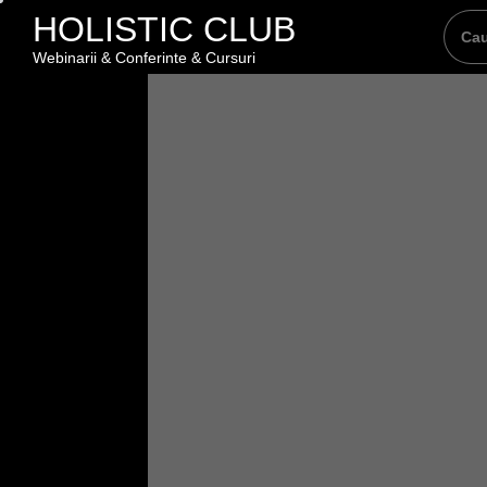
Skip
HOLISTIC CLUB
to
Webinarii & Conferinte & Cursuri
the
content