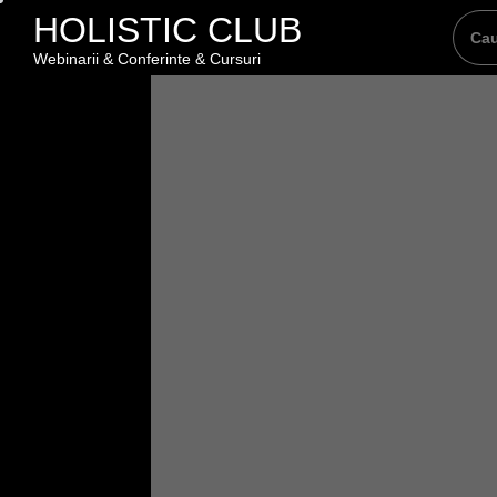
Skip
HOLISTIC CLUB
to
Webinarii & Conferinte & Cursuri
the
content