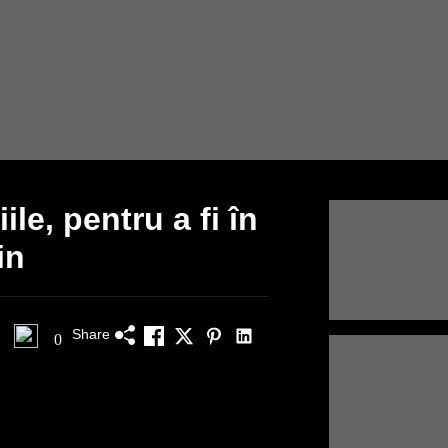
le, pentru a fi în
in
Share
0