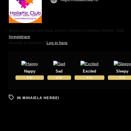
Acest continut este doar pentru membrii Cotizatie Holistic Club.
Inregistrare
Already a member?
Log in here
Happy
Sad
Excited
Sleepy
0
%
0
%
0
%
0
%
IN
MIHAIELA HERBEI