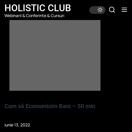
Skip
HOLISTIC CLUB
to
Webinarii & Conferinte & Cursuri
the
content
Cum să Economisim Bani – 50 min
iunie 13, 2022