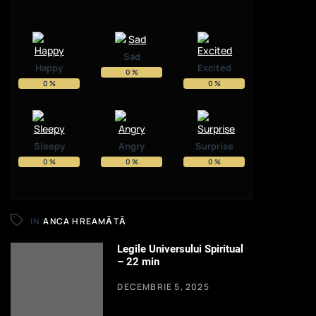
Sad
Happy
Excited
0
%
0
%
0
%
Sleepy
Angry
Surprise
0
%
0
%
0
%
IN
ANCA HREAMĂTĂ
Legile Universului Spiritual
– 22 min
DECEMBRIE 5, 2025