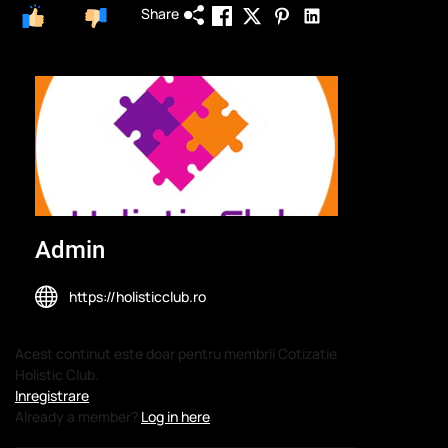
Share
0
0
Admin
https://holisticclub.ro
Acest continut este doar pentru membrii Cotizatie
Holistic Club.
Inregistrare
Already a member?
Log in here