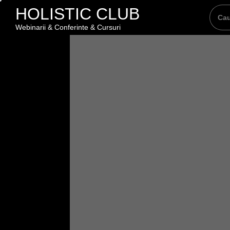
Skip
HOLISTIC CLUB
to
Webinarii & Conferinte & Cursuri
the
content