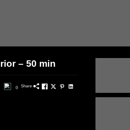
rior – 50 min
Share
0