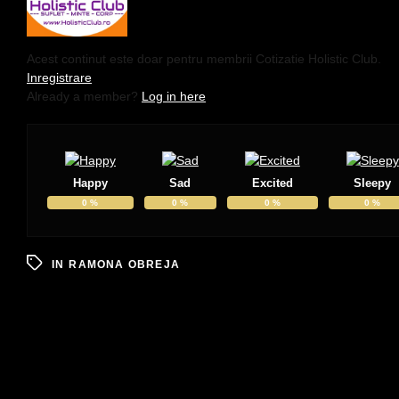
Acest continut este doar pentru membrii Cotizatie Holistic Club.
Inregistrare
Already a member?
Log in here
Happy
Sad
Excited
Sleepy
0
%
0
%
0
%
0
%
IN
RAMONA OBREJA