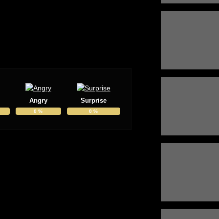
Angry
Surprise
0
%
0
%