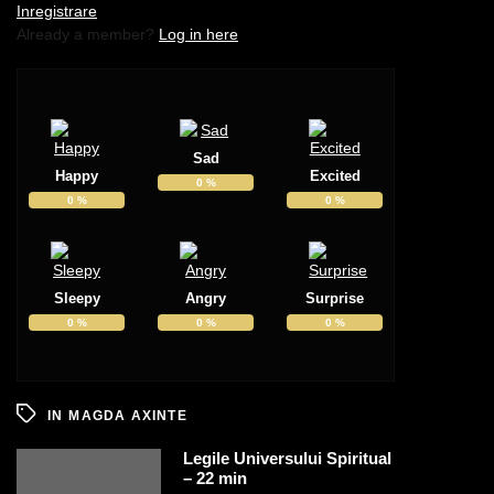
Inregistrare
Already a member?
Log in here
Sad
Happy
Excited
0
%
0
%
0
%
Sleepy
Angry
Surprise
0
%
0
%
0
%
IN
MAGDA AXINTE
Legile Universului Spiritual
– 22 min