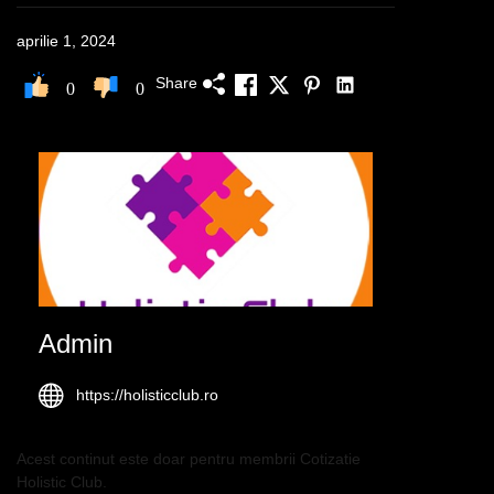
aprilie 1, 2024
Share
0
0
Admin
https://holisticclub.ro
Acest continut este doar pentru membrii Cotizatie
Holistic Club.