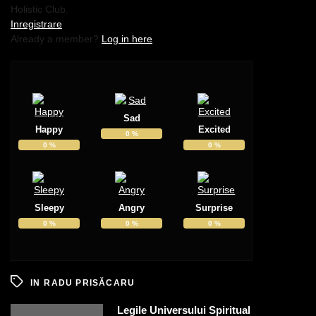
Holistic Club.
Inregistrare
Already a member?
Log in here
Sad
Happy
Excited
0
%
0
%
0
%
Sleepy
Angry
Surprise
0
%
0
%
0
%
IN
RADU PRISĂCARU
Legile Universului Spiritual