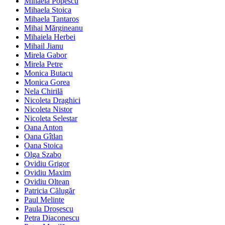
Mihaela Popescu
Mihaela Stoica
Mihaela Tantaros
Mihai Mărgineanu
Mihaiela Herbei
Mihail Jianu
Mirela Gabor
Mirela Petre
Monica Butacu
Monica Gorea
Nela Chirilă
Nicoleta Draghici
Nicoleta Nistor
Nicoleta Selestar
Oana Anton
Oana Gîtlan
Oana Stoica
Olga Szabo
Ovidiu Grigor
Ovidiu Maxim
Ovidiu Oltean
Patricia Călugăr
Paul Melinte
Paula Droșescu
Petra Diaconescu