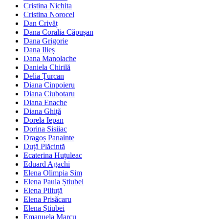
Cristina Nichita
Cristina Norocel
Dan Crivăț
Dana Coralia Căpușan
Dana Grigorie
Dana Ilieș
Dana Manolache
Daniela Chirilă
Delia Țurcan
Diana Cinpoieru
Diana Ciubotaru
Diana Enache
Diana Ghiță
Dorela Iepan
Dorina Sisiiac
Dragoș Panainte
Duță Plăcintă
Ecaterina Huțuleac
Eduard Agachi
Elena Olimpia Sim
Elena Paula Știubei
Elena Piliuță
Elena Prisăcaru
Elena Știubei
Emanuela Marcu