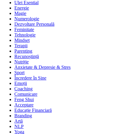
Ulei Esential
Energie
Magie
Numerologie
Dezvoltare Personală
Feminitate
Tehnologie
Mindset
Terapii
Parenting
Recunoștință
Nutriție
Anxietate & Depresie & Stres
Sport
Încredere în Sine
Emoții
Coaching
Comunicare
Feng Shui
Acceptare
Educație Financiară
Branding
Artă
NLP
Yoga