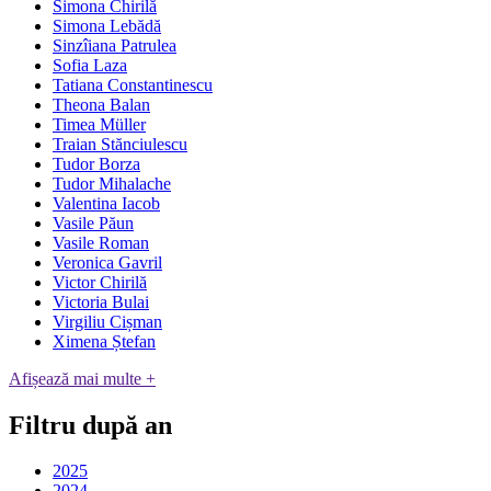
Simona Chirilă
Simona Lebădă
Sinzîiana Patrulea
Sofia Laza
Tatiana Constantinescu
Theona Balan
Timea Müller
Traian Stănciulescu
Tudor Borza
Tudor Mihalache
Valentina Iacob
Vasile Păun
Vasile Roman
Veronica Gavril
Victor Chirilă
Victoria Bulai
Virgiliu Cișman
Ximena Ștefan
Afișează mai multe +
Filtru după an
2025
2024