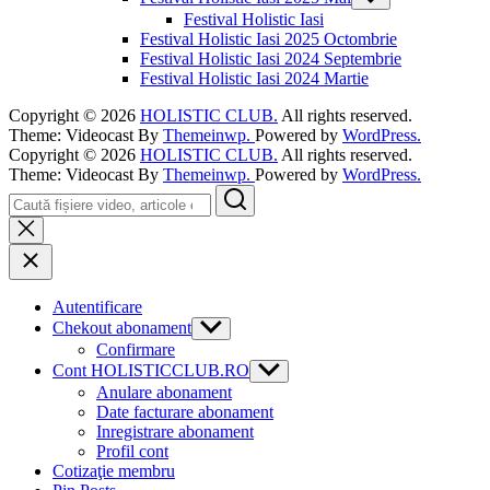
menu
sub
Festival Holistic Iasi
menu
Festival Holistic Iasi 2025 Octombrie
Festival Holistic Iasi 2024 Septembrie
Festival Holistic Iasi 2024 Martie
Copyright © 2026
HOLISTIC CLUB.
All rights reserved.
Theme: Videocast By
Themeinwp.
Powered by
WordPress.
Copyright © 2026
HOLISTIC CLUB.
All rights reserved.
Theme: Videocast By
Themeinwp.
Powered by
WordPress.
Search
Autentificare
Chekout abonament
Show
sub
Confirmare
menu
Cont HOLISTICCLUB.RO
Show
sub
Anulare abonament
menu
Date facturare abonament
Inregistrare abonament
Profil cont
Cotizaţie membru