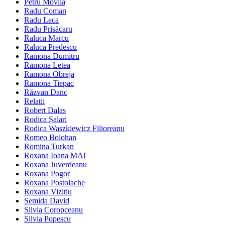
Petru Movilă
Radu Coman
Radu Leca
Radu Prisăcaru
Raluca Marcu
Raluca Predescu
Ramona Dumitru
Ramona Letea
Ramona Obreja
Ramona Tiepac
Răzvan Danc
Relatii
Robert Dalas
Rodica Șalari
Rodica Waszkiewicz Filioreanu
Romeo Bolohan
Romina Turkan
Roxana Ioana MAI
Roxana Juverdeanu
Roxana Pogor
Roxana Postolache
Roxana Vizitiu
Semida David
Silvia Coropceanu
Silvia Popescu