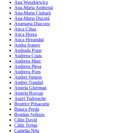
Ana Waszkiewicz
Ana-Maria Ambrosă
Ana-Maria Ciubară
Ana-Maria Ducuță
Anamaria Diaconu
Anca Ciliac
Anca Herea
Anca Hreamătă
Andra Ivanov
Andrada Popp
Andreea Craiu
Andreea Marc
Andreea Pleșa
Andreea Pons
Andrei Simion
Andrei Trandaf
Angela Gherman
Angela Roșcan
Aurel Tudorache
Beatrice Prisacariu
Bianca Preda
Bogdan Șoltuzu
Călin David
Călin Terțan
Camelia Nițu