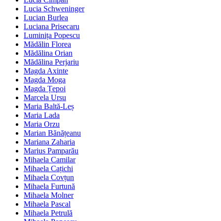
Lucia Schweninger
Lucian Burlea
Luciana Prisecaru
Luminița Popescu
Mădălin Florea
Mădălina Orian
Mădălina Perjariu
Magda Axinte
Magda Moga
Magda Țepoi
Marcela Ursu
Maria Baltă-Leș
Maria Lada
Maria Orzu
Marian Bănățeanu
Mariana Zaharia
Marius Pamparău
Mihaela Camilar
Mihaela Cațichi
Mihaela Covțun
Mihaela Furtună
Mihaela Molner
Mihaela Pascal
Mihaela Petrulă