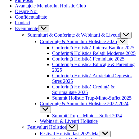
Pin Posts
Avantajele Membrului Holistic Club
Despre Noi
Confidentialitate
Contact
Evenimente
Show
sub
Summituri & Conferințe & Webinarii & Liveuri
Show
menu
sub
Conferințe & Summituri Holistice 2025
Show
menu
sub
Conferintă Holistică Puterea Banilor 2025
menu
Conferință Holistică Relații Moderne 2025
Conferință Holistică Feminitate 2025
Conferință Holistică Educație & Parenting
2025
Conferința Holistică Anxietate-Depresie-
Stres 2025
Conferință Holistică Credință &
Spiritualitate 2025
Summit Holistic Trup-Minte-Suflet 2025
Conferințe & Summituri Holistice 2022-2024
Show
sub
Summit Trup – Minte – Suflet 2024
menu
Webinarii & Liveuri Holistice
Festivaluri Holistice
Show
sub
Festival Holistic Iasi 2025 Mai
Show
menu
sub