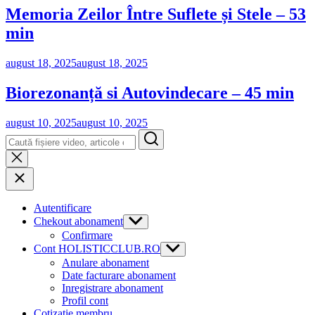
Memoria Zeilor Între Suflete și Stele – 53
min
august 18, 2025
august 18, 2025
Biorezonanță si Autovindecare – 45 min
august 10, 2025
august 10, 2025
Search
Autentificare
Chekout abonament
Show
sub
Confirmare
menu
Cont HOLISTICCLUB.RO
Show
sub
Anulare abonament
menu
Date facturare abonament
Inregistrare abonament
Profil cont
Cotizaţie membru