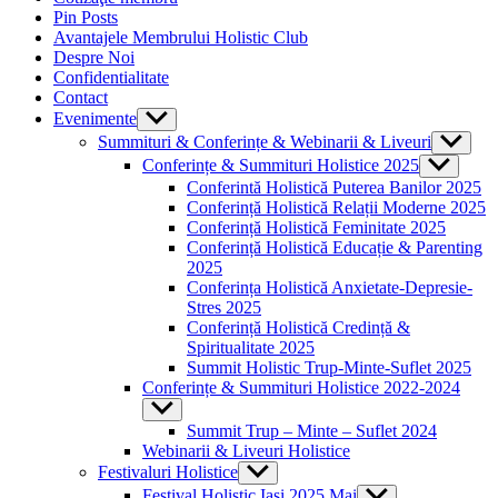
Pin Posts
Avantajele Membrului Holistic Club
Despre Noi
Confidentialitate
Contact
Evenimente
Show
sub
Summituri & Conferințe & Webinarii & Liveuri
Show
menu
sub
Conferințe & Summituri Holistice 2025
Show
menu
sub
Conferintă Holistică Puterea Banilor 2025
menu
Conferință Holistică Relații Moderne 2025
Conferință Holistică Feminitate 2025
Conferință Holistică Educație & Parenting
2025
Conferința Holistică Anxietate-Depresie-
Stres 2025
Conferință Holistică Credință &
Spiritualitate 2025
Summit Holistic Trup-Minte-Suflet 2025
Conferințe & Summituri Holistice 2022-2024
Show
sub
Summit Trup – Minte – Suflet 2024
menu
Webinarii & Liveuri Holistice
Festivaluri Holistice
Show
sub
Festival Holistic Iasi 2025 Mai
Show