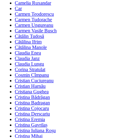
Camelia Ruxandar
Car
Carmen Teodorescu
Carmen Tudorache
Carmen Ungureanu
Carmen Vasile Busch
Cătălin Tudosă
Cătălina Ifrim
Cătălina Manole
Claudia Enea
Claudia Janz
Claudia Lungu
Corina Stratulat
Cosmin Cîmpanu
Cristian Cuciureanu
Cristian Harnău
Cristiana Gughea
Cristina Bădrăgan
Cristina Badragan
Cristina Cojocaru
Cristina Derscariu
Cristina Eremia
Cristina Gavrilaș
Cristina Iuliana Roșu
Cristina Mihai