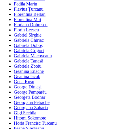
Fadila Marin
Flavius Țurcanu
Florentina Berlan
Florentina Mirt
Floriana Dobrescu
Florin Leescu
Gabriel Sîrghie
Gabriela Chiriac
Gabriela Doboș
Gabriela Grigori
Gabriela Macoveanu
Gabriela Tanasă
Gabriela Zboiu
Geanina Enache
Geanina Iacob
Gena Rusu
George Diniași
George Pamparău
Georgeta Bodnar
Georgiana Petrache
Georgiana Zaharia
Gigi Sechila
Hitomi Sokomoto
Horia Francisc Turcanu
Ileana Șipoteanu