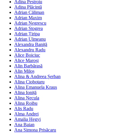
Adina Pestroiu
Adina Plăcintă
Adrian Căliman
Adrian Maxim
Adrian Negrescu
Adrian Stogrea
Adrian Țiripa
Adrian Ulmeanu
Alexandra Baniță
Alexandru Radu
Alice Boiciuc
Alice Maroși
Alin Barbărasă
Alin Miloș
Alina & Andreea Șerban
Alina Ciobotaru
Alina Emanuela Kraus
Alina Ioniță
Alina Necula
Alina Roibu
Alis Radu
Alma Andrei
Amalia Hegyi
Ana Baian
Ana Simona Prisăcaru