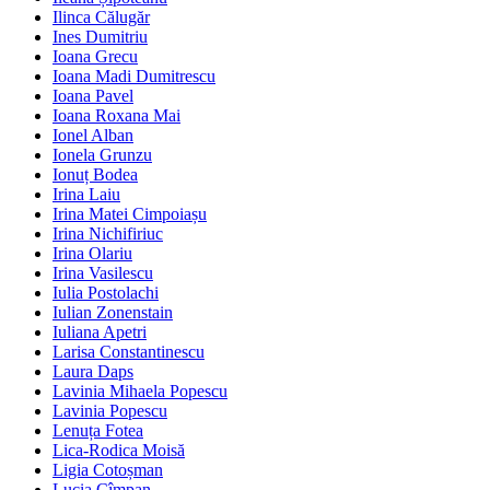
Ilinca Călugăr
Ines Dumitriu
Ioana Grecu
Ioana Madi Dumitrescu
Ioana Pavel
Ioana Roxana Mai
Ionel Alban
Ionela Grunzu
Ionuț Bodea
Irina Laiu
Irina Matei Cimpoiașu
Irina Nichifiriuc
Irina Olariu
Irina Vasilescu
Iulia Postolachi
Iulian Zonenstain
Iuliana Apetri
Larisa Constantinescu
Laura Daps
Lavinia Mihaela Popescu
Lavinia Popescu
Lenuța Fotea
Lica-Rodica Moisă
Ligia Cotoșman
Lucia Cîmpan