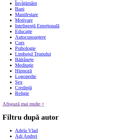
Învățământ
Bani
Manifestare
Motivare
Inteligență Emoțională
Educație
Autocunoaștere
Curs
Psihologie
Limbajul Trupului
Bătrânețe
Meditație
Hipnoză
Logopedie
Sex
Credință
Religie
Afișează mai multe +
Filtru după autor
Adela Vlad
Adi Andrei