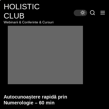
Skip
HOLISTIC
to
CLUB
the
content
Webinarii & Conferinte & Cursuri
Autocunoaștere rapidă prin
Numerologie – 60 min