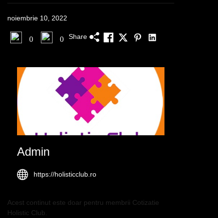
noiembrie 10, 2022
Share
0
0
Admin
https://holisticclub.ro
Acest continut este doar pentru membrii Cotizatie
Holistic Club.