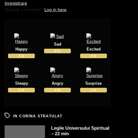
Inregistrare
Already a member?
Log in here
Sad
Happy
Excited
0
%
0
%
0
%
Sleepy
Angry
Surprise
0
%
0
%
0
%
IN
CORINA STRATULAT
Legile Universului Spiritual
– 22 min