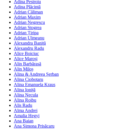
Adina Pestroiu
Adina Plăcintă
Adrian Căliman
Adrian Maxim
Adrian Negrescu
Adrian Stogrea
Adrian Țiripa
Adrian Ulmeanu
Alexandra Baniță
Alexandru Radu
Alice Boiciuc
Alice Maroși
Alin Barbărasă
Alin Miloș
Alina & Andreea Șerban
Alina Ciobotaru
Alina Emanuela Kraus
Alina Ioniță
Alina Necula
Alina Roibu
Alis Radu
Alma Andrei
Amalia Hegyi
Ana Baian
Ana Simona Prisăcaru