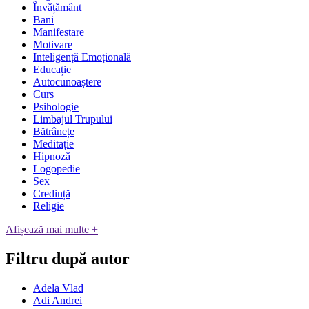
Învățământ
Bani
Manifestare
Motivare
Inteligență Emoțională
Educație
Autocunoaștere
Curs
Psihologie
Limbajul Trupului
Bătrânețe
Meditație
Hipnoză
Logopedie
Sex
Credință
Religie
Afișează mai multe +
Filtru după autor
Adela Vlad
Adi Andrei