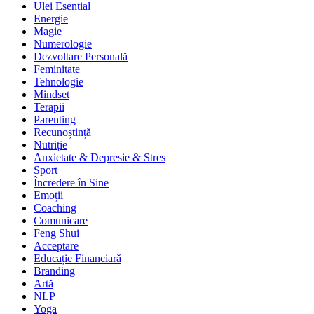
Ulei Esential
Energie
Magie
Numerologie
Dezvoltare Personală
Feminitate
Tehnologie
Mindset
Terapii
Parenting
Recunoștință
Nutriție
Anxietate & Depresie & Stres
Sport
Încredere în Sine
Emoții
Coaching
Comunicare
Feng Shui
Acceptare
Educație Financiară
Branding
Artă
NLP
Yoga