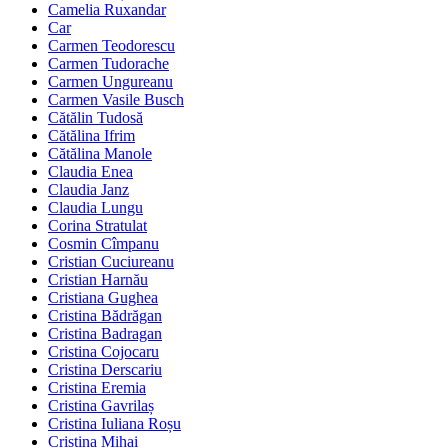
Camelia Ruxandar
Car
Carmen Teodorescu
Carmen Tudorache
Carmen Ungureanu
Carmen Vasile Busch
Cătălin Tudosă
Cătălina Ifrim
Cătălina Manole
Claudia Enea
Claudia Janz
Claudia Lungu
Corina Stratulat
Cosmin Cîmpanu
Cristian Cuciureanu
Cristian Harnău
Cristiana Gughea
Cristina Bădrăgan
Cristina Badragan
Cristina Cojocaru
Cristina Derscariu
Cristina Eremia
Cristina Gavrilaș
Cristina Iuliana Roșu
Cristina Mihai