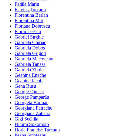
Fadila Marin
Flavius Țurcanu
Florentina Berlan
Florentina Mirt
Floriana Dobrescu
Florin Leescu
Gabriel Sîrghie
Gabriela Chiriac
Gabriela Doboș
Gabriela Grigori
Gabriela Macoveanu
Gabriela Tanasă
Gabriela Zboiu
Geanina Enache
Geanina Iacob
Gena Rusu
George Diniași
George Pamparău
Georgeta Bodnar
Georgiana Petrache
Georgiana Zaharia
Gigi Sechila
Hitomi Sokomoto
Horia Francisc Turcanu
Ileana Șipoteanu