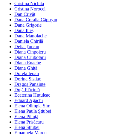
Cristina Nichita
Cristina Norocel
Dan Crivăț
Dana Coralia Căpușan
Dana Grigorie
Dana Ilieș
Dana Manolache
Daniela Chirilă
Delia Țurcan
Diana Cinpoieru
Diana Ciubotaru
Diana Enache
Diana Ghiță
Dorela Iepan
Dorina Sisiiac
Dragoș Panainte
Duță Plăcintă
Ecaterina Huțuleac
Eduard Agachi
Elena Olimpia Sim
Elena Paula Știubei
Elena Piliuță
Elena Prisăcaru
Elena Știubei
Emanuela Marcu