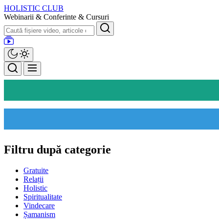
Skip
HOLISTIC CLUB
to
Webinarii & Conferinte & Cursuri
the
Search
content
Filtru după categorie
Gratuite
Relații
Holistic
Spiritualitate
Vindecare
Șamanism