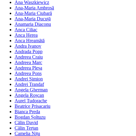
Ana Waszkiewicz
Ana-Maria Ambrosă
Ana-Maria Ciubară
Ana-Maria Ducuță
Anamaria Diaconu
Anca Ciliac
Anca Herea
Anca Hreamătă
Andra Ivanov
Andrada Popp
Andreea Craiu
Andreea Marc
Andreea Pleșa
Andreea Pons
Andrei Simion
Andrei Trandaf
Angela Gherman
Angela Roșcan
Aurel Tudorache
Beatrice Prisacariu
Bianca Preda
Bogdan Șoltuzu
Călin David
Călin Terțan
Camelia Nițu