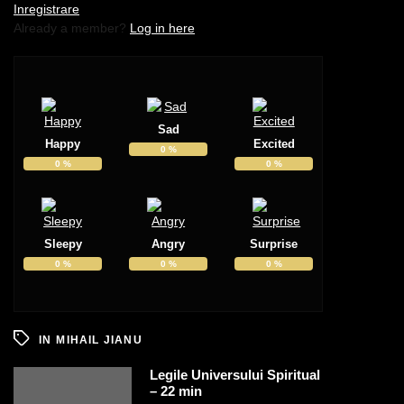
Inregistrare
Already a member?
Log in here
Sad
Happy
Excited
0
%
0
%
0
%
Sleepy
Angry
Surprise
0
%
0
%
0
%
IN
MIHAIL JIANU
Legile Universului Spiritual
– 22 min