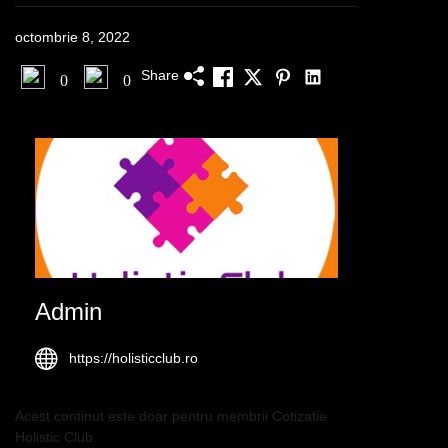
octombrie 8, 2022
Share
0
0
Admin
https://holisticclub.ro
Acest continut este doar pentru membrii Cotizatie
Holistic Club.