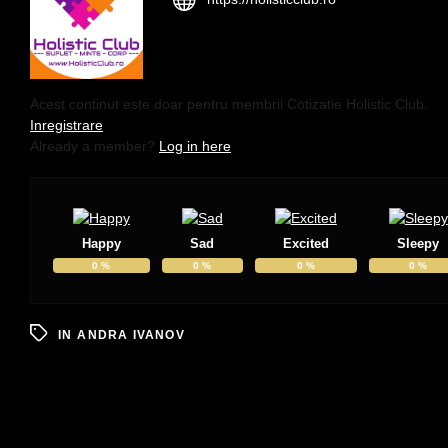
Acest continut este doar pentru membrii Cotizatie Holistic Club.
Inregistrare
Already a member?
Log in here
Happy
Sad
Excited
Sleepy
0
%
0
%
0
%
0
%
IN
ANDRA IVANOV