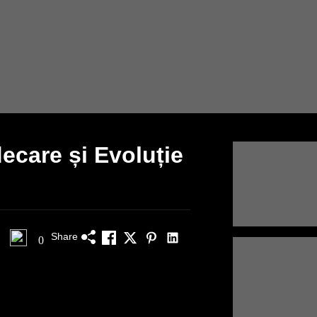
ecare și Evoluție
Share
0