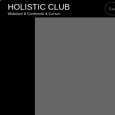
Skip
HOLISTIC CLUB
to
Webinarii & Conferinte & Cursuri
the
content