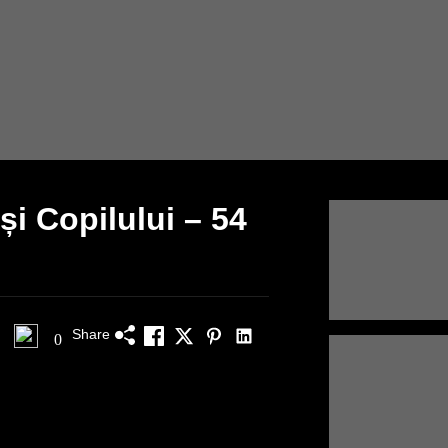
i Copilului – 54
Share
0