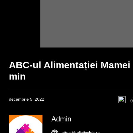
ABC-ul Alimentației Mamei ș
min
decembrie 5, 2022
0
Admin
https://holisticclub.ro