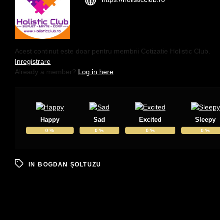
Acest continut este doar pentru membrii Cotizatie Holistic Club.
Inregistrare
Already a member?
Log in here
Happy
Sad
Excited
Sleepy
0
%
0
%
0
%
0
%
IN
BOGDAN ȘOLTUZU