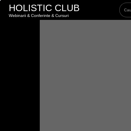
Skip
HOLISTIC CLUB
to
Webinarii & Conferinte & Cursuri
the
content