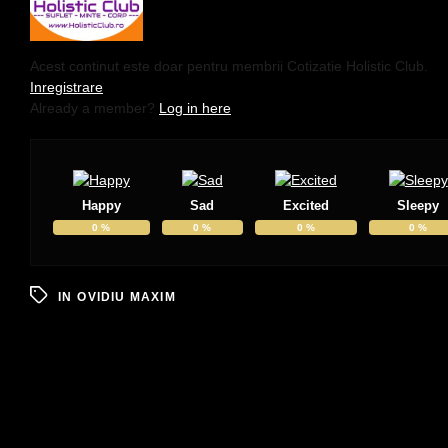
Acest continut este doar pentru membrii Cotizatie Holistic Club.
Inregistrare
Already a member?
Log in here
Happy
Sad
Excited
Sleepy
0
%
0
%
0
%
0
%
IN
OVIDIU MAXIM