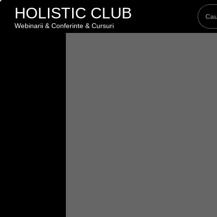
Skip
HOLISTIC CLUB
to
Webinarii & Conferinte & Cursuri
the
content