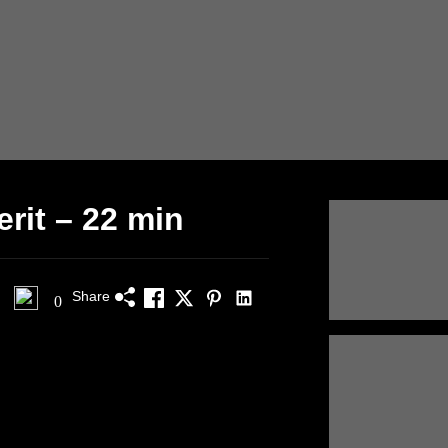
erit – 22 min
Share
0