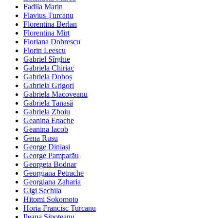
Fadila Marin
Flavius Țurcanu
Florentina Berlan
Florentina Mirt
Floriana Dobrescu
Florin Leescu
Gabriel Sîrghie
Gabriela Chiriac
Gabriela Doboș
Gabriela Grigori
Gabriela Macoveanu
Gabriela Tanasă
Gabriela Zboiu
Geanina Enache
Geanina Iacob
Gena Rusu
George Diniași
George Pamparău
Georgeta Bodnar
Georgiana Petrache
Georgiana Zaharia
Gigi Sechila
Hitomi Sokomoto
Horia Francisc Turcanu
Ileana Șipoteanu