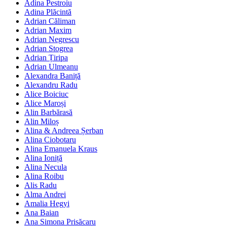
Adina Pestroiu
Adina Plăcintă
Adrian Căliman
Adrian Maxim
Adrian Negrescu
Adrian Stogrea
Adrian Țiripa
Adrian Ulmeanu
Alexandra Baniță
Alexandru Radu
Alice Boiciuc
Alice Maroși
Alin Barbărasă
Alin Miloș
Alina & Andreea Șerban
Alina Ciobotaru
Alina Emanuela Kraus
Alina Ioniță
Alina Necula
Alina Roibu
Alis Radu
Alma Andrei
Amalia Hegyi
Ana Baian
Ana Simona Prisăcaru