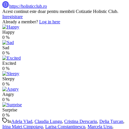
https://holisticclub.ro
Acest continut este doar pentru membrii Cotizatie Holistic Club.
Inregistrare
Already a member?
Log in here
Happy
0
%
Sad
0
%
Excited
0
%
Sleepy
0
%
Angry
0
%
Surprise
0
%
In
Adela Vlad
,
Claudia Lungu
,
Cristina Derscariu
,
Delia Țurcan
,
Irina Matei Cimpoiașu
,
Larisa Constantinescu
,
Marcela Ursu
,