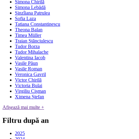
Simona Chirilă
Simona Lebădă
Sinzîiana Patrulea
Sofia Laza
Tatiana Constantinescu
Theona Balan
Timea Müller
Traian Stănciulescu
Tudor Borza
Tudor Mihalache
Valentina Iacob
Vasile Păun
Vasile Roman
Veronica Gavril
Victor Chirilă
Victoria Bulai
Virgiliu Cișman
Ximena Ștefan
Afișează mai multe +
Filtru după an
2025
2024