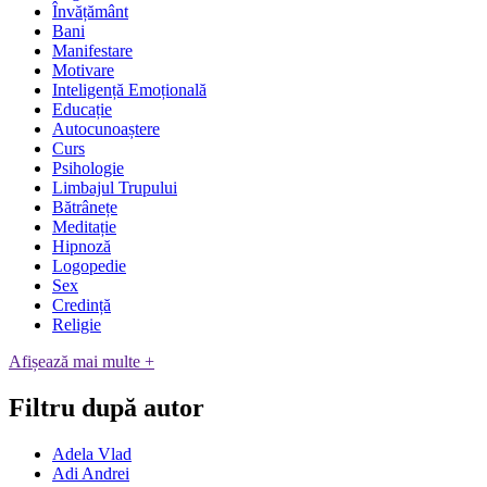
Învățământ
Bani
Manifestare
Motivare
Inteligență Emoțională
Educație
Autocunoaștere
Curs
Psihologie
Limbajul Trupului
Bătrânețe
Meditație
Hipnoză
Logopedie
Sex
Credință
Religie
Afișează mai multe +
Filtru după autor
Adela Vlad
Adi Andrei