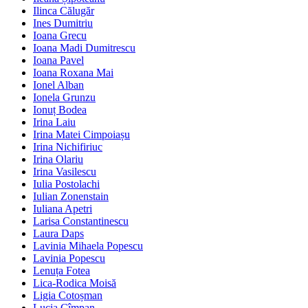
Ilinca Călugăr
Ines Dumitriu
Ioana Grecu
Ioana Madi Dumitrescu
Ioana Pavel
Ioana Roxana Mai
Ionel Alban
Ionela Grunzu
Ionuț Bodea
Irina Laiu
Irina Matei Cimpoiașu
Irina Nichifiriuc
Irina Olariu
Irina Vasilescu
Iulia Postolachi
Iulian Zonenstain
Iuliana Apetri
Larisa Constantinescu
Laura Daps
Lavinia Mihaela Popescu
Lavinia Popescu
Lenuța Fotea
Lica-Rodica Moisă
Ligia Cotoșman
Lucia Cîmpan