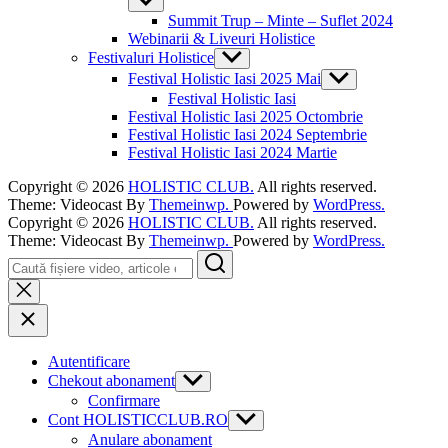
Show
sub
Summit Trup – Minte – Suflet 2024
menu
Webinarii & Liveuri Holistice
Festivaluri Holistice
Show
sub
Festival Holistic Iasi 2025 Mai
Show
menu
sub
Festival Holistic Iasi
menu
Festival Holistic Iasi 2025 Octombrie
Festival Holistic Iasi 2024 Septembrie
Festival Holistic Iasi 2024 Martie
Copyright © 2026
HOLISTIC CLUB.
All rights reserved.
Theme: Videocast By
Themeinwp.
Powered by
WordPress.
Copyright © 2026
HOLISTIC CLUB.
All rights reserved.
Theme: Videocast By
Themeinwp.
Powered by
WordPress.
Search
Autentificare
Chekout abonament
Show
sub
Confirmare
menu
Cont HOLISTICCLUB.RO
Show
sub
Anulare abonament