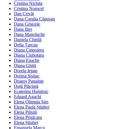
Cristina Nichita
Cristina Norocel
Dan Crivăț
Dana Coralia Căpușan
Dana Grigorie
Dana Ilieș
Dana Manolache
Daniela Chirilă
Delia Țurcan
Diana Cinpoieru
Diana Ciubotaru
Diana Enache
Diana Ghiță
Dorela Iepan
Dorina Sisiiac
Dragoș Panainte
Duță Plăcintă
Ecaterina Huțuleac
Eduard Agachi
Elena Olimpia Sim
Elena Paula Știubei
Elena Piliuță
Elena Prisăcaru
Elena Știubei
Emanuela Marcu