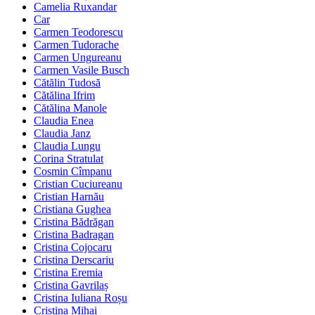
Camelia Ruxandar
Car
Carmen Teodorescu
Carmen Tudorache
Carmen Ungureanu
Carmen Vasile Busch
Cătălin Tudosă
Cătălina Ifrim
Cătălina Manole
Claudia Enea
Claudia Janz
Claudia Lungu
Corina Stratulat
Cosmin Cîmpanu
Cristian Cuciureanu
Cristian Harnău
Cristiana Gughea
Cristina Bădrăgan
Cristina Badragan
Cristina Cojocaru
Cristina Derscariu
Cristina Eremia
Cristina Gavrilaș
Cristina Iuliana Roșu
Cristina Mihai