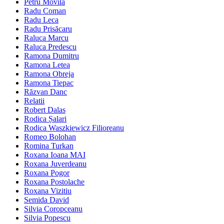
Petru Movilă
Radu Coman
Radu Leca
Radu Prisăcaru
Raluca Marcu
Raluca Predescu
Ramona Dumitru
Ramona Letea
Ramona Obreja
Ramona Tiepac
Răzvan Danc
Relatii
Robert Dalas
Rodica Șalari
Rodica Waszkiewicz Filioreanu
Romeo Bolohan
Romina Turkan
Roxana Ioana MAI
Roxana Juverdeanu
Roxana Pogor
Roxana Postolache
Roxana Vizitiu
Semida David
Silvia Coropceanu
Silvia Popescu