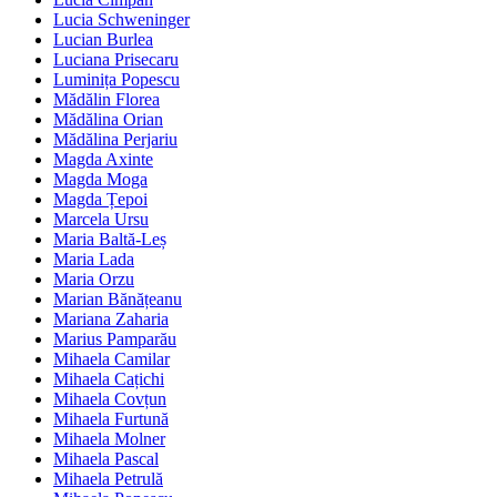
Lucia Schweninger
Lucian Burlea
Luciana Prisecaru
Luminița Popescu
Mădălin Florea
Mădălina Orian
Mădălina Perjariu
Magda Axinte
Magda Moga
Magda Țepoi
Marcela Ursu
Maria Baltă-Leș
Maria Lada
Maria Orzu
Marian Bănățeanu
Mariana Zaharia
Marius Pamparău
Mihaela Camilar
Mihaela Cațichi
Mihaela Covțun
Mihaela Furtună
Mihaela Molner
Mihaela Pascal
Mihaela Petrulă