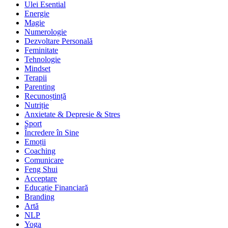
Ulei Esential
Energie
Magie
Numerologie
Dezvoltare Personală
Feminitate
Tehnologie
Mindset
Terapii
Parenting
Recunoștință
Nutriție
Anxietate & Depresie & Stres
Sport
Încredere în Sine
Emoții
Coaching
Comunicare
Feng Shui
Acceptare
Educație Financiară
Branding
Artă
NLP
Yoga