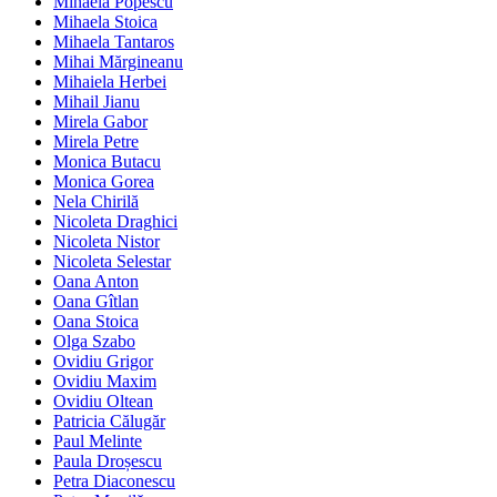
Mihaela Popescu
Mihaela Stoica
Mihaela Tantaros
Mihai Mărgineanu
Mihaiela Herbei
Mihail Jianu
Mirela Gabor
Mirela Petre
Monica Butacu
Monica Gorea
Nela Chirilă
Nicoleta Draghici
Nicoleta Nistor
Nicoleta Selestar
Oana Anton
Oana Gîtlan
Oana Stoica
Olga Szabo
Ovidiu Grigor
Ovidiu Maxim
Ovidiu Oltean
Patricia Călugăr
Paul Melinte
Paula Droșescu
Petra Diaconescu