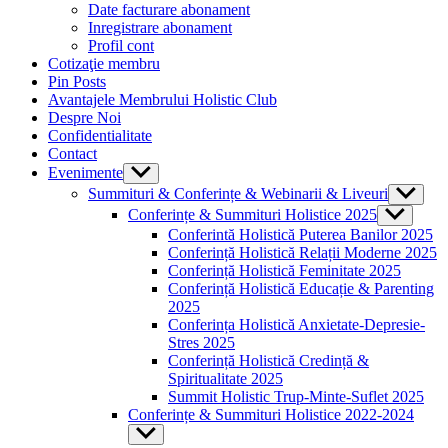
menu
Date facturare abonament
Inregistrare abonament
Profil cont
Cotizaţie membru
Pin Posts
Avantajele Membrului Holistic Club
Despre Noi
Confidentialitate
Contact
Evenimente
Show
sub
Summituri & Conferințe & Webinarii & Liveuri
Show
menu
sub
Conferințe & Summituri Holistice 2025
Show
menu
sub
Conferintă Holistică Puterea Banilor 2025
menu
Conferință Holistică Relații Moderne 2025
Conferință Holistică Feminitate 2025
Conferință Holistică Educație & Parenting
2025
Conferința Holistică Anxietate-Depresie-
Stres 2025
Conferință Holistică Credință &
Spiritualitate 2025
Summit Holistic Trup-Minte-Suflet 2025
Conferințe & Summituri Holistice 2022-2024
Show