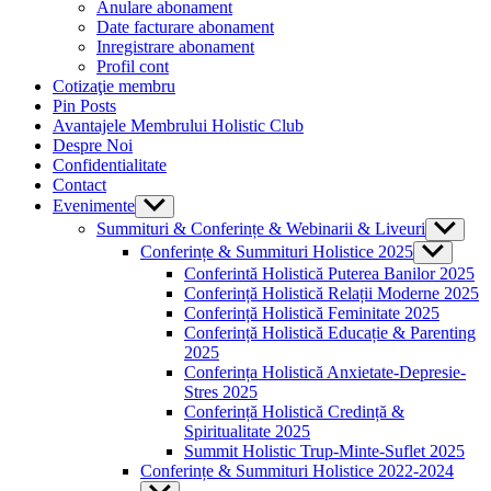
sub
Anulare abonament
menu
Date facturare abonament
Inregistrare abonament
Profil cont
Cotizaţie membru
Pin Posts
Avantajele Membrului Holistic Club
Despre Noi
Confidentialitate
Contact
Evenimente
Show
sub
Summituri & Conferințe & Webinarii & Liveuri
Show
menu
sub
Conferințe & Summituri Holistice 2025
Show
menu
sub
Conferintă Holistică Puterea Banilor 2025
menu
Conferință Holistică Relații Moderne 2025
Conferință Holistică Feminitate 2025
Conferință Holistică Educație & Parenting
2025
Conferința Holistică Anxietate-Depresie-
Stres 2025
Conferință Holistică Credință &
Spiritualitate 2025
Summit Holistic Trup-Minte-Suflet 2025
Conferințe & Summituri Holistice 2022-2024